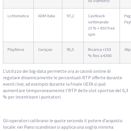
su Starburst
Lottomatica
ADM Italia
97,2
Cashback
Pag
settimanale
Pay
15 % + €50 free
spin
PlayNova
Curaçao
95,5
Ricarica +150
Alip
% fino a €300
L’utilizzo dei big‑data permette ora ai casinò online di
regolare dinamicamente le percentuali RTP offerte durante
eventi live; ad esempio durante la finale UEFA si può
aumentare temporaneamente l’RTP delle slot sportive del 0,3
% per incentivare i puntatori.
Strategie di pricing dinamico
Gli operatori calibrano le quote secondo il potere d’acquisto
locale: nei Paesi scandinavi si applica una soglia minima