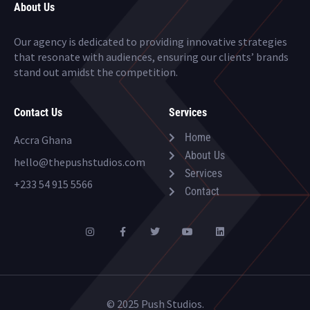
About Us
Our agency is dedicated to providing innovative strategies
that resonate with audiences, ensuring our clients’ brands
stand out amidst the competition.
Contact Us
Services
Home
Accra Ghana
About Us
hello@thepushstudios.com
Services
+233 54 915 5566
Contact
© 2025 Push Studios.