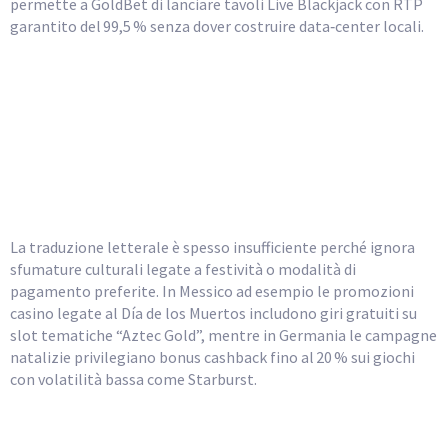
permette a GoldBet di lanciare tavoli Live Blackjack con RTP
garantito del 99,5 % senza dover costruire data‑center locali.
Strategie di
localizzazione dei
contenuti e
dell’esperienza utente
La traduzione letterale è spesso insufficiente perché ignora
sfumature culturali legate a festività o modalità di
pagamento preferite. In Messico ad esempio le promozioni
casino legate al Día de los Muertos includono giri gratuiti su
slot tematiche “Aztec Gold”, mentre in Germania le campagne
natalizie privilegiano bonus cashback fino al 20 % sui giochi
con volatilità bassa come Starburst.
Design UX/UI orientato al pubblico
locale