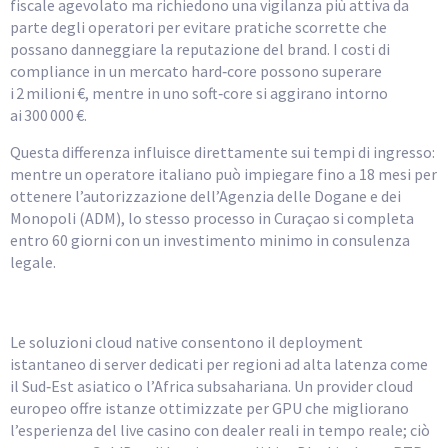
fiscale agevolato ma richiedono una vigilanza più attiva da
parte degli operatori per evitare pratiche scorrette che
possano danneggiare la reputazione del brand. I costi di
compliance in un mercato hard‑core possono superare
i 2 milioni €, mentre in uno soft‑core si aggirano intorno
ai 300 000 €.
Questa differenza influisce direttamente sui tempi di ingresso:
mentre un operatore italiano può impiegare fino a 18 mesi per
ottenere l’autorizzazione dell’Agenzia delle Dogane e dei
Monopoli (ADM), lo stesso processo in Curaçao si completa
entro 60 giorni con un investimento minimo in consulenza
legale.
Tecnologia e infrastruttura cloud
Le soluzioni cloud native consentono il deployment
istantaneo di server dedicati per regioni ad alta latenza come
il Sud‑Est asiatico o l’Africa subsahariana. Un provider cloud
europeo offre istanze ottimizzate per GPU che migliorano
l’esperienza del live casino con dealer reali in tempo reale; ciò