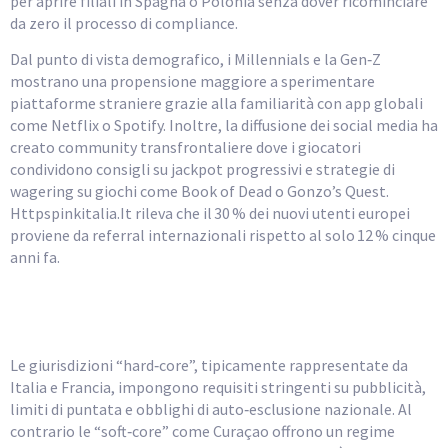
per aprire filiali in Spagna o Polonia senza dover ricominciare
da zero il processo di compliance.
Dal punto di vista demografico, i Millennials e la Gen‑Z
mostrano una propensione maggiore a sperimentare
piattaforme straniere grazie alla familiarità con app globali
come Netflix o Spotify. Inoltre, la diffusione dei social media ha
creato community transfrontaliere dove i giocatori
condividono consigli su jackpot progressivi e strategie di
wagering su giochi come Book of Dead o Gonzo’s Quest.
Httpspinkitalia.It rileva che il 30 % dei nuovi utenti europei
proviene da referral internazionali rispetto al solo 12 % cinque
anni fa.
Il fattore “regolamentare” come
acceleratore
Le giurisdizioni “hard‑core”, tipicamente rappresentate da
Italia e Francia, impongono requisiti stringenti su pubblicità,
limiti di puntata e obblighi di auto‑esclusione nazionale. Al
contrario le “soft‑core” come Curaçao offrono un regime