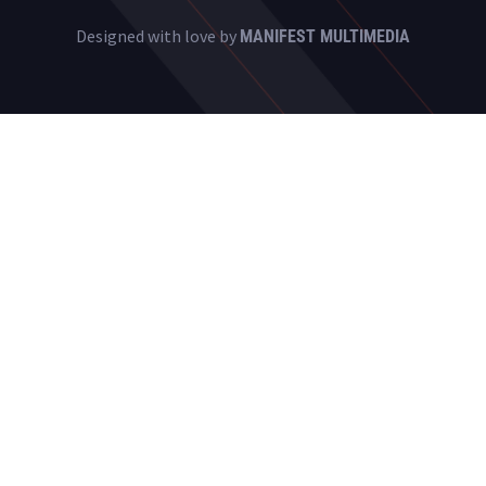
Designed with love by
MANIFEST MULTIMEDIA