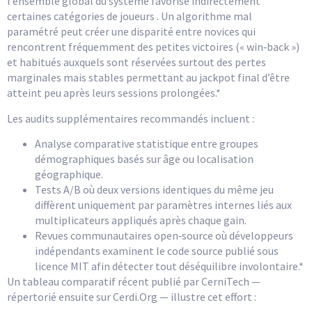
l’ensemble global du système favorise indirectement
certaines catégories de joueurs . Un algorithme mal
paramétré peut créer une disparité entre novices qui
rencontrent fréquemment des petites victoires (« win‑back »)
et habitués auxquels sont réservées surtout des pertes
marginales mais stables permettant au jackpot final d’être
atteint peu après leurs sessions prolongées.*
Les audits supplémentaires recommandés incluent :
Analyse comparative statistique entre groupes
démographiques basés sur âge ou localisation
géographique.
Tests A/B où deux versions identiques du même jeu
diffèrent uniquement par paramètres internes liés aux
multiplicateurs appliqués après chaque gain.
Revues communautaires open‑source où développeurs
indépendants examinent le code source publié sous
licence MIT afin détecter tout déséquilibre involontaire.*
Un tableau comparatif récent publié par CerniTech —
répertorié ensuite sur Cerdi.Org — illustre cet effort :