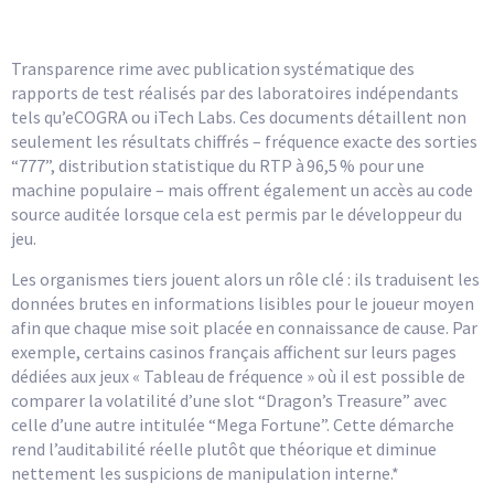
pilier éthique
Transparence rime avec publication systématique des
rapports de test réalisés par des laboratoires indépendants
tels qu’eCOGRA ou iTech Labs. Ces documents détaillent non
seulement les résultats chiffrés – fréquence exacte des sorties
“777”, distribution statistique du RTP à 96,5 % pour une
machine populaire – mais offrent également un accès au code
source auditée lorsque cela est permis par le développeur du
jeu.
Les organismes tiers jouent alors un rôle clé : ils traduisent les
données brutes en informations lisibles pour le joueur moyen
afin que chaque mise soit placée en connaissance de cause. Par
exemple, certains casinos français affichent sur leurs pages
dédiées aux jeux « Tableau de fréquence » où il est possible de
comparer la volatilité d’une slot “Dragon’s Treasure” avec
celle d’une autre intitulée “Mega Fortune”. Cette démarche
rend l’auditabilité réelle plutôt que théorique et diminue
nettement les suspicions de manipulation interne.*