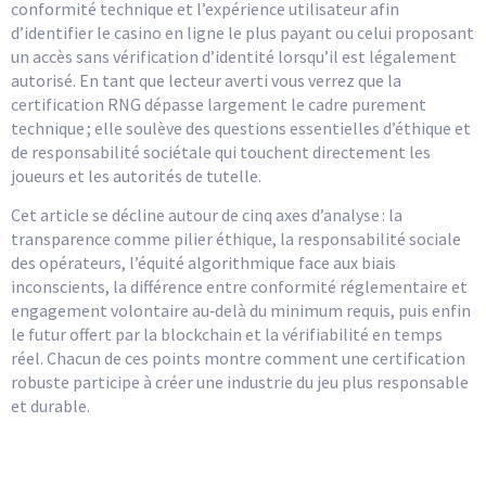
conformité technique et l’expérience utilisateur afin
d’identifier le casino en ligne le plus payant ou celui proposant
un accès sans vérification d’identité lorsqu’il est légalement
autorisé. En tant que lecteur averti vous verrez que la
certification RNG dépasse largement le cadre purement
technique ; elle soulève des questions essentielles d’éthique et
de responsabilité sociétale qui touchent directement les
joueurs et les autorités de tutelle.
Cet article se décline autour de cinq axes d’analyse : la
transparence comme pilier éthique, la responsabilité sociale
des opérateurs, l’équité algorithmique face aux biais
inconscients, la différence entre conformité réglementaire et
engagement volontaire au‑delà du minimum requis, puis enfin
le futur offert par la blockchain et la vérifiabilité en temps
réel. Chacun de ces points montre comment une certification
robuste participe à créer une industrie du jeu plus responsable
et durable.
La transparence comme