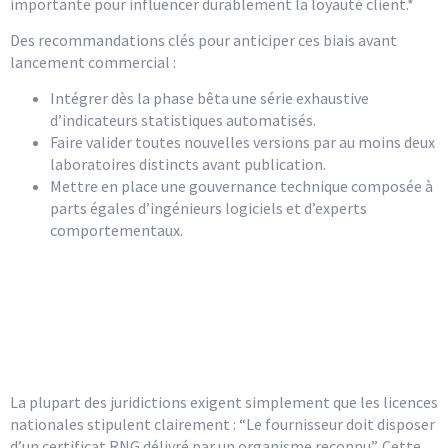
importante pour influencer durablement la loyauté client.*
Des recommandations clés pour anticiper ces biais avant
lancement commercial :
Intégrer dès la phase bêta une série exhaustive
d’indicateurs statistiques automatisés.
Faire valider toutes nouvelles versions par au moins deux
laboratoires distincts avant publication.
Mettre en place une gouvernance technique composée à
parts égales d’ingénieurs logiciels et d’experts
comportementaux.
Conformité
réglementaire vs éthique
volontaire
La plupart des juridictions exigent simplement que les licences
nationales stipulent clairement : “Le fournisseur doit disposer
d’un certificat RNG délivré par un organisme reconnu”. Cette