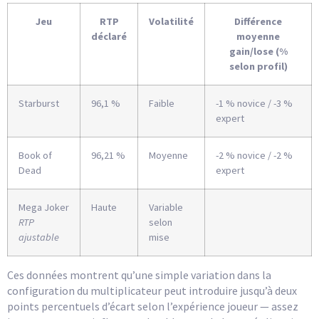
Jeu
RTP
Volatilité
Différence
déclaré
moyenne
gain/lose (%
selon profil)
Starburst
96,1 %
Faible
-1 % novice / -3 %
expert
Book of
96,21 %
Moyenne
-2 % novice / -2 %
Dead
expert
Mega Joker
Haute
Variable
RTP
selon
ajustable
mise
Ces données montrent qu’une simple variation dans la
configuration du multiplicateur peut introduire jusqu’à deux
points percentuels d’écart selon l’expérience joueur — assez