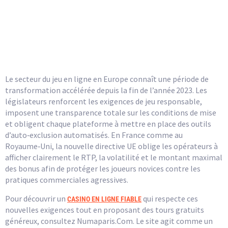
l’évolution des tours
gratuits : analyse pour
les débutants
Le secteur du jeu en ligne en Europe connaît une période de
transformation accélérée depuis la fin de l’année 2023. Les
législateurs renforcent les exigences de jeu responsable,
imposent une transparence totale sur les conditions de mise
et obligent chaque plateforme à mettre en place des outils
d’auto‑exclusion automatisés. En France comme au
Royaume‑Uni, la nouvelle directive UE oblige les opérateurs à
afficher clairement le RTP, la volatilité et le montant maximal
des bonus afin de protéger les joueurs novices contre les
pratiques commerciales agressives.
Pour découvrir un
qui respecte ces
CASINO EN LIGNE FIABLE
nouvelles exigences tout en proposant des tours gratuits
généreux, consultez Numaparis.Com. Le site agit comme un