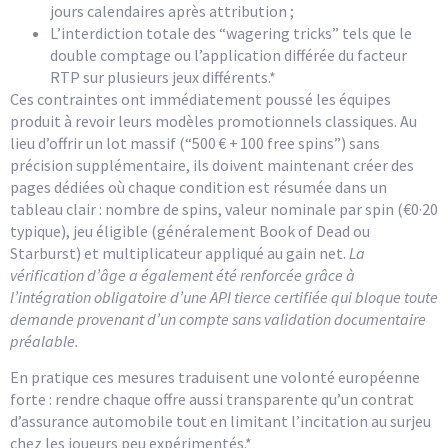
jours calendaires après attribution ;
L’interdiction totale des “wagering tricks” tels que le
double comptage ou l’application différée du facteur
RTP sur plusieurs jeux différents.*
Ces contraintes ont immédiatement poussé les équipes
produit à revoir leurs modèles promotionnels classiques. Au
lieu d’offrir un lot massif (“500 € + 100 free spins”) sans
précision supplémentaire, ils doivent maintenant créer des
pages dédiées où chaque condition est résumée dans un
tableau clair : nombre de spins, valeur nominale par spin (€0·20
typique), jeu éligible (généralement Book of Dead ou
Starburst) et multiplicateur appliqué au gain net.
La
vérification d’âge a également été renforcée grâce à
l’intégration obligatoire d’une API tierce certifiée qui bloque toute
demande provenant d’un compte sans validation documentaire
préalable.
En pratique ces mesures traduisent une volonté européenne
forte : rendre chaque offre aussi transparente qu’un contrat
d’assurance automobile tout en limitant l’incitation au surjeu
chez les joueurs peu expérimentés.*