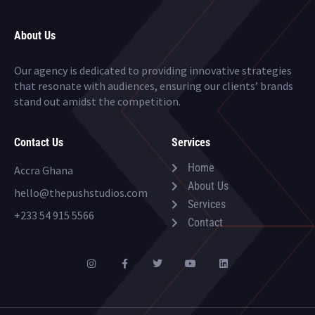
About Us
Our agency is dedicated to providing innovative strategies
that resonate with audiences, ensuring our clients’ brands
stand out amidst the competition.
Contact Us
Services
Home
Accra Ghana
About Us
hello@thepushstudios.com
Services
+233 54 915 5566
Contact