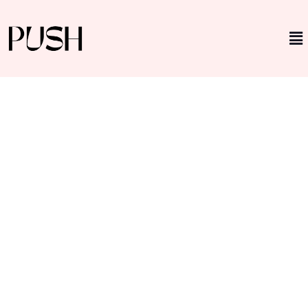
Les nouveaux défis
réglementaires et
l’évolution des tours
gratuits : analyse pour
les débutants
Les nouveaux défis
réglementaires et