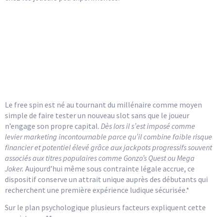
Pourquoi les free spins
restent essentiels
malgré la stricte
réglementation
Le free spin est né au tournant du millénaire comme moyen
simple de faire tester un nouveau slot sans que le joueur
n’engage son propre capital.
Dès lors il s’est imposé comme
levier marketing incontournable parce qu’il combine faible risque
financier et potentiel élevé grâce aux jackpots progressifs souvent
associés aux titres populaires comme Gonzo’s Quest ou Mega
Joker.
Aujourd’hui même sous contrainte légale accrue, ce
dispositif conserve un attrait unique auprès des débutants qui
recherchent une première expérience ludique sécurisée.*
Sur le plan psychologique plusieurs facteurs expliquent cette