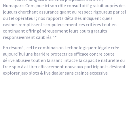
Numaparis.Com joue ici son rôle consultatif gratuit auprès des
joueurs cherchant assurance quant au respect rigoureux par tel
ou tel opérateur ; nos rapports détaillés indiquent quels
casinos remplissent scrupuleusement ces critères tout en
continuant offrir généreusement leurs tours gratuits
responsivement calibrés.^*
En résumé , cette combinaison technologique + légale crée
aujourd’hui une barrière protectrice efficace contre toute
dérive abusive tout en laissant intacte la capacité naturelle du
free spin à attirer efficacement nouveaux participants désirant
explorer jeux slots & live dealer sans crainte excessive.
Le futur des tours
gratuits : tendances
émergentes et
opportunités pour les