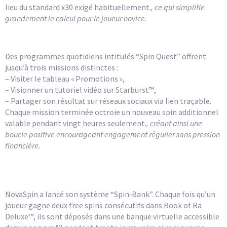
lieu du standard x30 exigé habituellement.
, ce qui simplifie
grandement le calcul pour le joueur novice.
Gamification quotidienne
Des programmes quotidiens intitulés “Spin Quest” offrent
jusqu’à trois missions distinctes :
– Visiter le tableau « Promotions »,
– Visionner un tutoriel vidéo sur Starburst™,
– Partager son résultat sur réseaux sociaux via lien traçable.
Chaque mission terminée octroie un nouveau spin additionnel
valable pendant vingt heures seulement.
, créant ainsi une
boucle positive encourageant engagement régulier sans pression
financière.
Exemple fictif mais réaliste – Plateforme
NovaSpin
NovaSpin a lancé son système “Spin‑Bank”. Chaque fois qu’un
joueur gagne deux free spins consécutifs dans Book of Ra
Deluxe™, ils sont déposés dans une banque virtuelle accessible