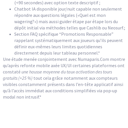
(<90 secondes) avec option texte descriptif ;
Chatbot IA disponible jour/nuit capable non seulement
répondre aux questions légales («Quel est mon
wagering?») mais aussi guider étape par étape lors du
dépôt initial via méthodes telles que Cashlib ou Neosurf.;
Section FAQ spécifique “Promotions Responsable”
rappelant systématiquement aux joueurs qu’ils peuvent
définir eux‑mêmes leurs limites quotidiennes
directement depuis leur tableau personnel.*
Une étude menée conjointement avec Numaparis.Com montre
qu’après refonte mobile axée UX/UI certaines plateformes ont
constaté
une hausse moyenne du taux activation des tours
gratuits (+25 %)
tout cela grâce notamment aux compteurs
visibles constamment présents dans l’en-tête applicatif ainsi
qu’à l’accès immédiat aux conditions simplifiées via pop‑up
modal non intrusif.*
Contrôles responsables
et suivi des joueurs :