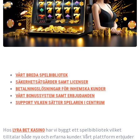
Innehåll
VÅRT BREDA SPELBIBLIOTEK
SÄKERHETSÅTGÄRDER SAMT LICENSER
BETALNINGSLÖSNINGAR FÖR INHEMSKA KUNDER
VÅRT BONUSSYSTEM SAMT ERBJUDANDEN
SUPPORT VILKEN SÄTTER SPELAREN I CENTRUM
Vårt Stora Spelutbud
Hos
har vi byggt ett spelbibliotek vilket
LYRA BET KASINO
tilltalar både nya och erfarna kunder. Vårt plattform erbjuder