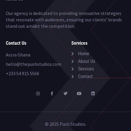
Our agency is dedicated to providing innovative strategies
that resonate with audiences, ensuring our clients’ brands
stand out amidst the competition.
Contact Us
Services
Home
Accra Ghana
About Us
hello@thepushstudios.com
Services
+233 54 915 5566
Contact
© 2025 Push Studios.