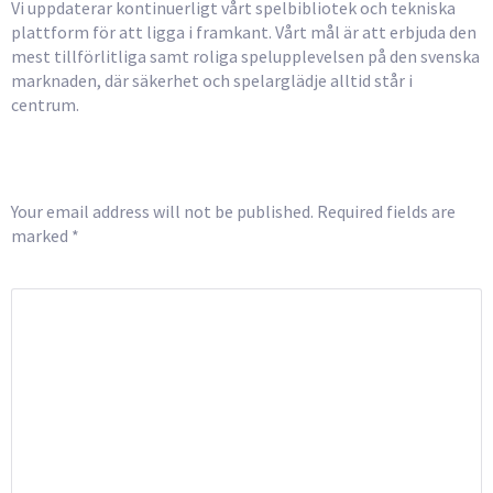
Vi uppdaterar kontinuerligt vårt spelbibliotek och tekniska
plattform för att ligga i framkant. Vårt mål är att erbjuda den
mest tillförlitliga samt roliga spelupplevelsen på den svenska
marknaden, där säkerhet och spelarglädje alltid står i
centrum.
Leave a Reply
Your email address will not be published.
Required fields are
marked
*
COMMENT
*