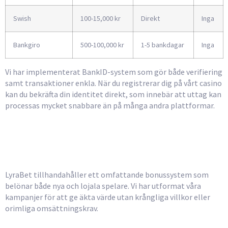
Swish
100-15,000 kr
Direkt
Inga
Bankgiro
500-100,000 kr
1-5 bankdagar
Inga
Vi har implementerat BankID-system som gör både verifiering
samt transaktioner enkla. När du registrerar dig på vårt casino
kan du bekräfta din identitet direkt, som innebär att uttag kan
processas mycket snabbare än på många andra plattformar.
Vårt Bonussystem och
Kampanjer
LyraBet tillhandahåller ett omfattande bonussystem som
belönar både nya och lojala spelare. Vi har utformat våra
kampanjer för att ge äkta värde utan krångliga villkor eller
orimliga omsättningskrav.
Fördelar med Vårt Lojalitetsprogram