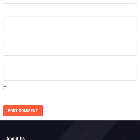
NAME
*
EMAIL
*
WEBSITE
SAVE MY NAME, EMAIL, AND WEBSITE IN THIS BROWSER FOR THE NEXT
TIME I COMMENT.
About Us