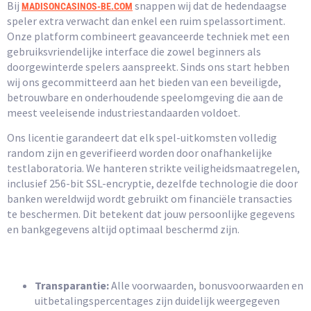
Bij
snappen wij dat de hedendaagse
MADISONCASINOS-BE.COM
speler extra verwacht dan enkel een ruim spelassortiment.
Onze platform combineert geavanceerde techniek met een
gebruiksvriendelijke interface die zowel beginners als
doorgewinterde spelers aanspreekt. Sinds ons start hebben
wij ons gecommitteerd aan het bieden van een beveiligde,
betrouwbare en onderhoudende speelomgeving die aan de
meest veeleisende industriestandaarden voldoet.
Ons licentie garandeert dat elk spel-uitkomsten volledig
random zijn en geverifieerd worden door onafhankelijke
testlaboratoria. We hanteren strikte veiligheidsmaatregelen,
inclusief 256-bit SSL-encryptie, dezelfde technologie die door
banken wereldwijd wordt gebruikt om financiële transacties
te beschermen. Dit betekent dat jouw persoonlijke gegevens
en bankgegevens altijd optimaal beschermd zijn.
Onze Kernwaarden
Transparantie:
Alle voorwaarden, bonusvoorwaarden en
uitbetalingspercentages zijn duidelijk weergegeven