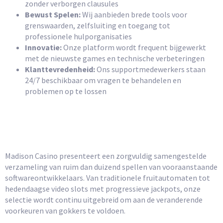
zonder verborgen clausules
Bewust Spelen:
Wij aanbieden brede tools voor
grenswaarden, zelfsluiting en toegang tot
professionele hulporganisaties
Innovatie:
Onze platform wordt frequent bijgewerkt
met de nieuwste games en technische verbeteringen
Klanttevredenheid:
Ons supportmedewerkers staan
24/7 beschikbaar om vragen te behandelen en
problemen op te lossen
Onze Uitgebreide
Spelportfolio
Madison Casino presenteert een zorgvuldig samengestelde
verzameling van ruim dan duizend spellen van vooraanstaande
softwareontwikkelaars. Van traditionele fruitautomaten tot
hedendaagse video slots met progressieve jackpots, onze
selectie wordt continu uitgebreid om aan de veranderende
voorkeuren van gokkers te voldoen.