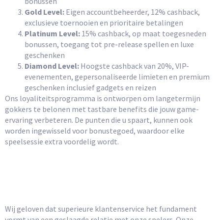
bonussen
Gold Level:
Eigen accountbeheerder, 12% cashback,
exclusieve toernooien en prioritaire betalingen
Platinum Level:
15% cashback, op maat toegesneden
bonussen, toegang tot pre-release spellen en luxe
geschenken
Diamond Level:
Hoogste cashback van 20%, VIP-
evenementen, gepersonaliseerde limieten en premium
geschenken inclusief gadgets en reizen
Ons loyaliteitsprogramma is ontworpen om langetermijn
gokkers te belonen met tastbare benefits die jouw game-
ervaring verbeteren. De punten die u spaart, kunnen ook
worden ingewisseld voor bonustegoed, waardoor elke
speelsessie extra voordelig wordt.
Onze Toewijding aan
Excellente Service
Wij geloven dat superieure klantenservice het fundament
vormt van een geslaagde relatie met onze spelers. Onze