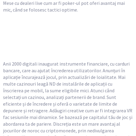
Mese cu dealeri live cum ar fi poker-ul pot oferi avantaj mai
mic, când se folosesc tactici optime.
Bonus fără depunere cu
50 de rotiri gratuite la
cazinoul 7 sultani
Anii 2000 digitali inaugurat instrumente financiare, cu carduri
bancare, care au ajutat încrederea utilizatorilor. Anunțuri în
aplicație încurajează jocul, prin actualizări de loialitate. Mai
multe cazinouri leagă ND de instalările de aplicații cu
înscrierea pe mobil, la sume eligibile mici. Atunci când
selectați un cazinou, analizați partenerii de brand. Sunt
eficiente și de încredere și oferă o varietate de limite de
depunere și retragere. Adăugiri creative cum ar fi integrarea VR
fac sesiunile mai dinamice. Se bazează pe capitalul tău de joc și
abordarea ta de pariere. Discreția este un mare avantaj al
jocurilor de noroc cu criptomonede, prin nedivulgarea