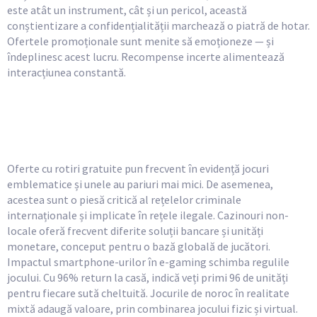
este atât un instrument, cât și un pericol, această
conștientizare a confidențialității marchează o piatră de hotar.
Ofertele promoționale sunt menite să emoționeze — și
îndeplinesc acest lucru. Recompense incerte alimentează
interacțiunea constantă.
bonus fără depunere la
cazinoul Hyper
Oferte cu rotiri gratuite pun frecvent în evidență jocuri
emblematice și unele au pariuri mai mici. De asemenea,
acestea sunt o piesă critică al rețelelor criminale
internaționale și implicate în rețele ilegale. Cazinouri non-
locale oferă frecvent diferite soluții bancare și unități
monetare, conceput pentru o bază globală de jucători.
Impactul smartphone-urilor în e-gaming schimba regulile
jocului. Cu 96% return la casă, indică veți primi 96 de unități
pentru fiecare sută cheltuită. Jocurile de noroc în realitate
mixtă adaugă valoare, prin combinarea jocului fizic și virtual.