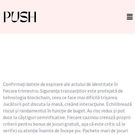
Mergi La Cazinou . pe
teritoriul României
Enjoy the Game
Confirmați datele de expirare ale actului de identitate în
fiecare trimestru. Siguranța tranzacțiilor este protejată de
tehnologia blockchain, ceea ce face mai dificilă trișarea.
Jucătorii pot discuta la masă, creând interacțiune. Echilibrează
riscul și randamentul în funcție de buget. Au risc redus și pot
duce la câștiguri semnificative. Fiecare cazinou creează proprii
criterii pentru bonus de jocuri gratuit, așa că este critic să le
verifici cu atenție înainte de începe joc. Pachete mari de jocuri