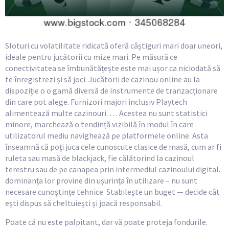
Sloturi cu volatilitate ridicată oferă câștiguri mari doar uneori,
ideale pentru jucătorii cu mize mari. Pe măsură ce
conectivitatea se îmbunătățește este mai ușor ca niciodată să
te înregistrezi și să joci. Jucătorii de cazinou online au la
dispoziție o o gamă diversă de instrumente de tranzacționare
din care pot alege. Furnizori majori inclusiv Playtech
alimentează multe cazinouri. … Acestea nu sunt statistici
minore, marchează o tendință vizibilă în modul în care
utilizatorul mediu navighează pe platformele online. Asta
înseamnă că poți juca cele cunoscute clasice de masă, cum ar fi
ruleta sau masă de blackjack, fie călătorind la cazinoul
terestru sau de pe canapea prin intermediul cazinoului digital.
dominanța lor provine din ușurința în utilizare – nu sunt
necesare cunoștințe tehnice. Stabilește un buget — decide cât
ești dispus să cheltuiești și joacă responsabil.
Poate că nu este palpitant, dar vă poate proteja fondurile.