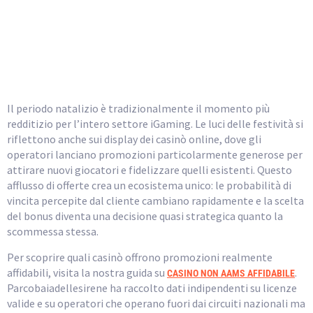
Matematica dei
Successi Festivi
nell’iGaming
Il periodo natalizio è tradizionalmente il momento più
redditizio per l’intero settore iGaming. Le luci delle festività si
riflettono anche sui display dei casinò online, dove gli
operatori lanciano promozioni particolarmente generose per
attirare nuovi giocatori e fidelizzare quelli esistenti. Questo
afflusso di offerte crea un ecosistema unico: le probabilità di
vincita percepite dal cliente cambiano rapidamente e la scelta
del bonus diventa una decisione quasi strategica quanto la
scommessa stessa.
Per scoprire quali casinò offrono promozioni realmente
affidabili, visita la nostra guida su
.
CASINO NON AAMS AFFIDABILE
Parcobaiadellesirene ha raccolto dati indipendenti su licenze
valide e su operatori che operano fuori dai circuiti nazionali ma