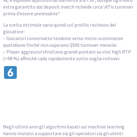
%, R equivale approssimativamente a B·750 ; dunque ogni euro
extra garantito dal deposit match richiede circa \€7½ turnover
prima d’essere prelevabile.*
La scelta ottimale varia quindi col profilo rischioso del
giocatore :
– Giocatori conservativi tendono verso micro‑scommesse
quotidiane finché non superano $500 turnover mensile.
– Player aggressivi sfruttano grandi puntate su slot high RTP
(>98 %) affinché cada rapidamente sotto soglia rollover.
Simulazioni
avanzate: prevedere le
“Vincite Miracolose” con
AI
Negli ultimi anni gli algoritmi basati sul machine learning
hanno iniziato a supportare sia gli operatori sia gli utenti