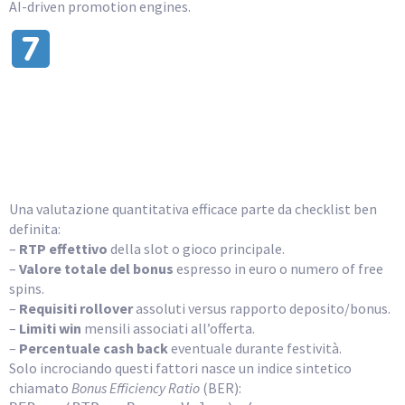
AI-driven promotion engines.
Come scegliere i
migliori bonus natalizi
dal punto di vista
matematico
Una valutazione quantitativa efficace parte da checklist ben
definita:
–
RTP effettivo
della slot o gioco principale.
–
Valore totale del bonus
espresso in euro o numero of free
spins.
–
Requisiti rollover
assoluti versus rapporto deposito/bonus.
–
Limiti win
mensili associati all’offerta.
–
Percentuale cash back
eventuale durante festività.
Solo incrociando questi fattori nasce un indice sintetico
chiamato
Bonus Efficiency Ratio
(BER):