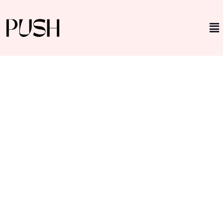
Miracoli di Natale nei
Bonus: Analisi
Matematica dei
Successi Festivi
nell’iGaming
Miracoli di Natale nei
Bonus: Analisi