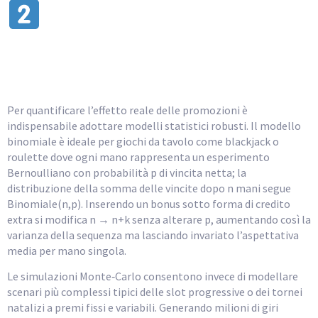
Modelli statistici per
valutare le offerte
festive
Per quantificare l’effetto reale delle promozioni è
indispensabile adottare modelli statistici robusti. Il modello
binomiale è ideale per giochi da tavolo come blackjack o
roulette dove ogni mano rappresenta un esperimento
Bernoulliano con probabilità p di vincita netta; la
distribuzione della somma delle vincite dopo n mani segue
Binomiale(n,p). Inserendo un bonus sotto forma di credito
extra si modifica n → n+k senza alterare p, aumentando così la
varianza della sequenza ma lasciando invariato l’aspettativa
media per mano singola.
Le simulazioni Monte‑Carlo consentono invece di modellare
scenari più complessi tipici delle slot progressive o dei tornei
natalizi a premi fissi e variabili. Generando milioni di giri