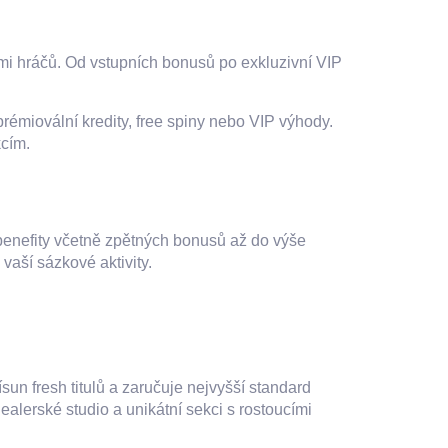
mi hráčů. Od vstupních bonusů po exkluzivní VIP
miovální kredity, free spiny nebo VIP výhody.
kcím.
 benefity včetně zpětných bonusů až do výše
vaší sázkové aktivity.
sun fresh titulů a zaručuje nejvyšší standard
alerské studio a unikátní sekci s rostoucími