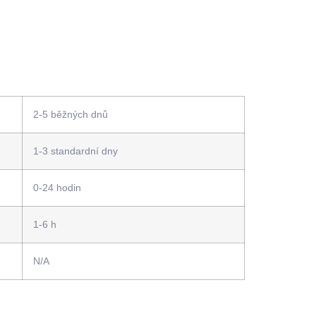
2-5 běžných dnů
1-3 standardní dny
0-24 hodin
1-6 h
N/A
stém