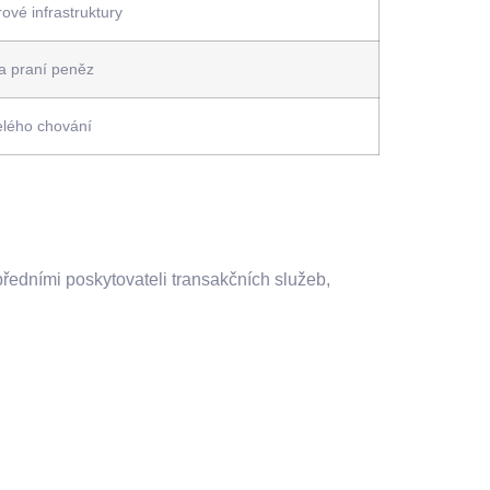
ové infrastruktury
a praní peněz
elého chování
Flexibilita
edními poskytovateli transakčních služeb,