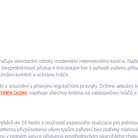
ožitek na Exper
ekračuje standardní nároky moderního internetového kasina. Naš
je bezproblémový přístup k tisícovkám her z pohodlí vašeho pří
mální komfort a ochranu hráčů.
ity v souznění s přísnými regulačními pravidly. Držíme aktuální 
naplňuje všechny kritéria na zabezpečení hráčů a
ERWIN CASINO
šeho Kasina
výběrů do 24 hodin s možností expresního realizace pro prémio
atforma přizpůsobená všem typům zařízení bez potřeby stahová
ce v rodném jazyce přístupná prostřednictvím okamžitého chatu,