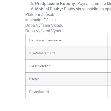
Předplacené Kupóny:
Paysafecard pro kli
Mobilní Platby:
Platby skrze mobilního ope
Platební Způsob
Minimální Částka
Doba Vyřízení Vkladu
Doba Vyřízení Výběru
Bankovní Transakce
Visa/Mastercard
Skrill/Neteller
Bitcoin
Paysafecard
Bonusový S