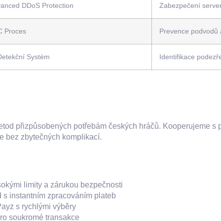
anced DDoS Protection
Zabezpečení server
 Proces
Prevence podvodů 
Detekční Systém
Identifikace podezř
ody a Platební 
etod přizpůsobených potřebám českých hráčů. Kooperujeme s př
e bez zbytečných komplikací.
akční Metody
okými limity a zárukou bezpečnosti
 s instantním zpracováním plateb
oPayz s rychlými výběry
pro soukromé transakce