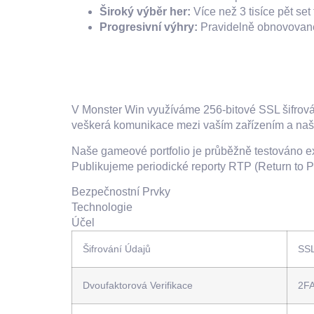
Široký výběr her:
Více než 3 tisíce pět set
Progresivní výhry:
Pravidelně obnovované 
Technologie
V Monster Win využíváme 256-bitové SSL šifrován
veškerá komunikace mezi vaším zařízením a naš
Naše gameové portfolio je průběžně testováno ext
Publikujeme periodické reporty RTP (Return to Pl
Bezpečnostní Prvky
Technologie
Účel
Šifrování Údajů
SSL
Dvoufaktorová Verifikace
2FA