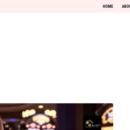
HOME
ABO
Win: Váš P
miových Jac
ního Hazard