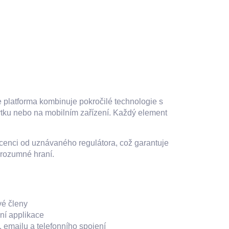
tní Úrovni
e platforma kombinuje pokročilé technologie s
bytku nebo na mobilním zařízení. Každý element
licenci od uznávaného regulátora, což garantuje
 rozumné hraní.
vé členy
ní applikace
 emailu a telefonního spojení