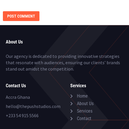
SAVE MY NAME, EMAIL, AND WEBSITE IN THIS BROWSER FOR THE NEXT
TIME I COMMENT.
About Us
Our agency is dedicated to providing innovative strategies
that resonate with audiences, ensuring our clients’ brands
stand out amidst the competition.
Contact Us
Services
Home
Accra Ghana
About Us
hello@thepushstudios.com
Services
+233 54 915 5566
Contact