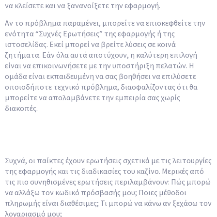
να κλείσετε και να ξανανοίξετε την εφαρμογή.
Αν το πρόβλημα παραμένει, μπορείτε να επισκεφθείτε την
ενότητα “Συχνές Ερωτήσεις” της εφαρμογής ή της
ιστοσελίδας. Εκεί μπορεί να βρείτε λύσεις σε κοινά
ζητήματα. Εάν όλα αυτά αποτύχουν, η καλύτερη επιλογή
είναι να επικοινωνήσετε με την υποστήριξη πελατών. Η
ομάδα είναι εκπαιδευμένη να σας βοηθήσει να επιλύσετε
οποιοδήποτε τεχνικό πρόβλημα, διασφαλίζοντας ότι θα
μπορείτε να απολαμβάνετε την εμπειρία σας χωρίς
διακοπές.
Συχνές Ερωτήσεις σχετικά με το My
Empire Casino
Συχνά, οι παίκτες έχουν ερωτήσεις σχετικά με τις λειτουργίες
της εφαρμογής και τις διαδικασίες του καζίνο. Μερικές από
τις πιο συνηθισμένες ερωτήσεις περιλαμβάνουν: Πώς μπορώ
να αλλάξω τον κωδικό πρόσβασής μου; Ποιες μέθοδοι
πληρωμής είναι διαθέσιμες; Τι μπορώ να κάνω αν ξεχάσω τον
λογαριασμό μου;