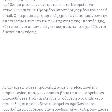
πρόβλημα μπορεί να αντιμετωπίσετε. Μπορείτε να
επικοινωνήσετε με την ομάδα υποστήριξης μέσω live chat ή
email. Οι περισσότερες κριτικές χρηστών επισημαίνουν την
αποτελεσματικότητα και την ταχύτητα της υποστήριξης,
κάτι που είναι σημαντικό για τους παίκτες που χρειάζονται
άμεσες απαντήσεις.
Τι να κάνετε σε
περίπτωση
Προβλημάτων με την
Εφαρμογή
Αν αντιμετωπίσετε προβλήματα με την εφαρμογή my
empire casino, υπάρχουν αρκετά βήματα που μπορείτε να
ακολουθήσετε. Πρώτα, ελέγξτε τη σύνδεση στο διαδίκτυο
σας, καθώς οι αποσυνδέσεις μπορεί να οφείλονται σε
προβλήματα σύνδεσης. Εάν η σύνδεση είναι καλή, δοκιμάστε