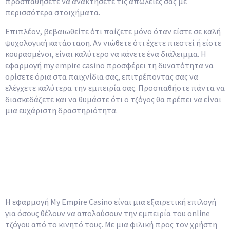
προσπαθήσετε να ανακτήσετε τις απώλειές σας με
περισσότερα στοιχήματα.
Επιπλέον, βεβαιωθείτε ότι παίζετε μόνο όταν είστε σε καλή
ψυχολογική κατάσταση. Αν νιώθετε ότι έχετε πιεστεί ή είστε
κουρασμένοι, είναι καλύτερο να κάνετε ένα διάλειμμα. Η
εφαρμογή my empire casino προσφέρει τη δυνατότητα να
ορίσετε όρια στα παιχνίδια σας, επιτρέποντας σας να
ελέγχετε καλύτερα την εμπειρία σας. Προσπαθήστε πάντα να
διασκεδάζετε και να θυμάστε ότι ο τζόγος θα πρέπει να είναι
μια ευχάριστη δραστηριότητα.
Συμπέρασμα για την
Εφαρμογή My Empire
Casino
Η εφαρμογή My Empire Casino είναι μια εξαιρετική επιλογή
για όσους θέλουν να απολαύσουν την εμπειρία του online
τζόγου από το κινητό τους. Με μια φιλική προς τον χρήστη