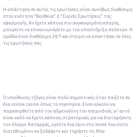
Η απάντηση σε αυτές τις ερωτήσεις είναι συνήθως διαθέσιμη
στην ενότητα “Βοήθεια” ή “Συχνές Ερωτήσεις” της
εφαρμογής. Αν έχετε κάποια πιο συγκεκριμένη απορία,
μπορείτε να επικοινωνήσετε με την υποστήριξη πελατών. Η
ομάδα είναι διαθέσιμη 24/7 και έτοιμη να απαντήσει σε όλες
τις ερωτήσεις σας.
Συμβουλές για
Υπεύθυνο Παιχνίδι στο
My Empire Casino
Ο υπεύθυνος τζόγος είναι πολύ σημαντικός όταν παίζετε σε
ένα online casino όπως το myempire. Είναι εύκολο να
παρασυρθείτε από την αδρεναλίνη του παιχνιδιού, γι’ αυτό
είναι καλό να έχετε κάποιες στρατηγικές για να διατηρήσετε
τον έλεγχο. Καταρχάς, ορίστε ένα όριο στο ποσό που είστε
διατεθειμένοι να ξοδέψετε και τηρήστε το. Μην