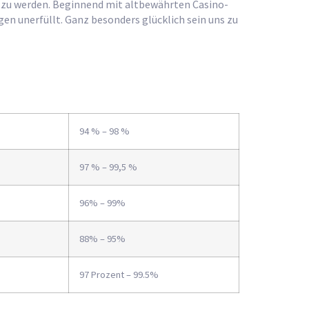
r zu werden. Beginnend mit altbewährten Casino-
gen unerfüllt. Ganz besonders glücklich sein uns zu
94 % – 98 %
97 % – 99,5 %
96% – 99%
88% – 95%
97 Prozent – 99.5%