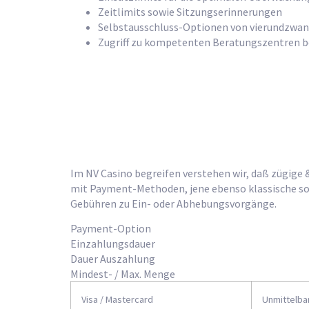
Zeitlimits sowie Sitzungserinnerungen
Selbstausschluss-Optionen von vierundzwan
Zugriff zu kompetenten Beratungszentren b
Vielseitige
Zusammenf
Im NV Casino begreifen verstehen wir, daß zügige
mit Payment-Methoden, jene ebenso klassische sow
Gebühren zu Ein- oder Abhebungsvorgänge.
Payment-Option
Einzahlungsdauer
Dauer Auszahlung
Mindest- / Max. Menge
Visa / Mastercard
Unmittelba