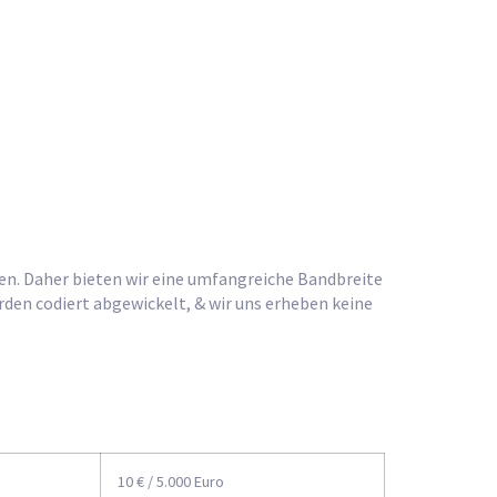
en als
en. Daher bieten wir eine umfangreiche Bandbreite
en codiert abgewickelt, & wir uns erheben keine
10 € / 5.000 Euro