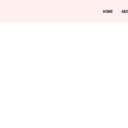
HOME
ABO
asino: Ihr
nswürdiger 
lassiges Int
iel