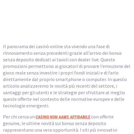
Live – Come Ricevere
Denaro Gratis nei
Casinò Online
Il panorama dei casinò online sta vivendo una fase di
rinnovamento senza precedenti grazie all’arrivo dei bonus
senza deposito dedicati ai tavoli con dealer live. Queste
promozioni permettono ai giocatori di provare l’emozione del
gioco reale senza investire i propri fondi iniziali e di farlo
direttamente dal proprio smartphone o computer. In questo
articolo analizzeremo le novità più recenti del settore, i
vantaggi per gli utenti e le strategie per sfruttare al meglio
queste offerte nel contesto delle normative europee e delle
tecnologie emergenti.
Per chi cerca un
con offerte
CASINO NON AAMS AFFIDABILE
genuine, le ultime novità sui bonus senza deposito
rappresentano una vera opportunità. I siti più innovativi