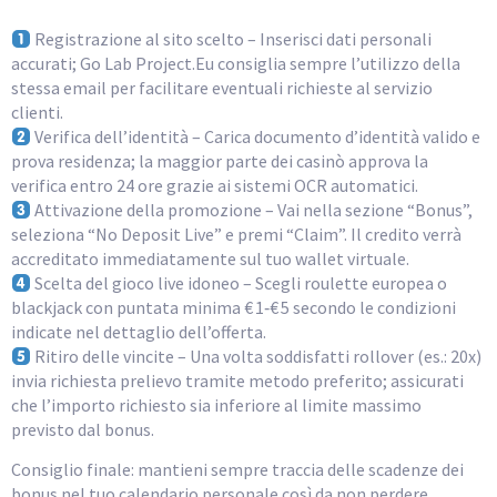
Registrazione al sito scelto – Inserisci dati personali
accurati; Go Lab Project.Eu consiglia sempre l’utilizzo della
stessa email per facilitare eventuali richieste al servizio
clienti.
Verifica dell’identità – Carica documento d’identità valido e
prova residenza; la maggior parte dei casinò approva la
verifica entro 24 ore grazie ai sistemi OCR automatici.
Attivazione della promozione – Vai nella sezione “Bonus”,
seleziona “No Deposit Live” e premi “Claim”. Il credito verrà
accreditato immediatamente sul tuo wallet virtuale.
Scelta del gioco live idoneo – Scegli roulette europea o
blackjack con puntata minima € 1‑€ 5 secondo le condizioni
indicate nel dettaglio dell’offerta.
Ritiro delle vincite – Una volta soddisfatti rollover (es.: 20x)
invia richiesta prelievo tramite metodo preferito; assicurati
che l’importo richiesto sia inferiore al limite massimo
previsto dal bonus.
Consiglio finale: mantieni sempre traccia delle scadenze dei
bonus nel tuo calendario personale così da non perdere