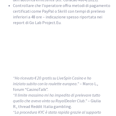
Controllare che l’operatore offra metodi di pagamento
certificati come PayPal o Skrill con tempi di prelievo
inferiori a 48 ore – indicazione spesso riportata nei
report di Go Lab Project.Eu.
Testimonianze reali:
cosa dicono i giocatori
che hanno provato i
bonus su tavoli live
“Ho ricevuto € 20 gratis su LiveSpin Casino e ho
iniziato subito con la roulette europea.”
– Marco L.,
forum “CasinoTalk”.
“Il limite massimo mi ha impedito di prelevare tutto
quello che avevo vinto su RoyalDealer Club.”
– Giulia
R., thread Reddit Italia gambling.
“La procedura KYC è stata rapida grazie al supporto