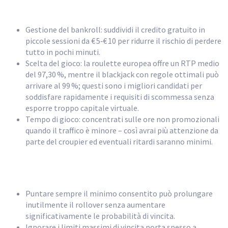
valore del bonus su tavoli live
Gestione del bankroll: suddividi il credito gratuito in
piccole sessioni da € 5‑€ 10 per ridurre il rischio di perdere
tutto in pochi minuti.
Scelta del gioco: la roulette europea offre un RTP medio
del 97,30 %, mentre il blackjack con regole ottimali può
arrivare al 99 %; questi sono i migliori candidati per
soddisfare rapidamente i requisiti di scommessa senza
esporre troppo capitale virtuale.
Tempo di gioco: concentrati sulle ore non promozionali
quando il traffico è minore – così avrai più attenzione da
parte del croupier ed eventuali ritardi saranno minimi.
Errori da evitare quando si gioca con
denaro gratuito su dealer live
Puntare sempre il minimo consentito può prolungare
inutilmente il rollover senza aumentare
significativamente le probabilità di vincita.
Ignorare i limiti massimi di vincita porta spesso a