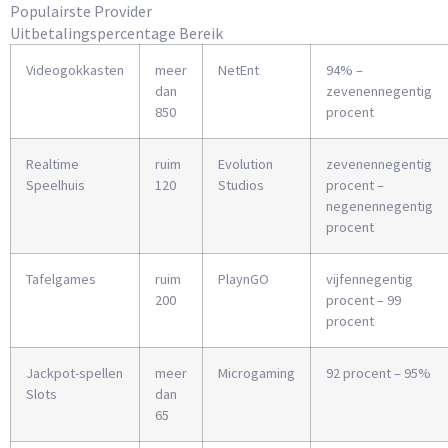
Populairste Provider
Uitbetalingspercentage Bereik
Videogokkasten
meer
NetEnt
94% –
dan
zevenennegentig
850
procent
Realtime
ruim
Evolution
zevenennegentig
Speelhuis
120
Studios
procent –
negenennegentig
procent
Tafelgames
ruim
PlaynGO
vijfennegentig
200
procent – 99
procent
Jackpot-spellen
meer
Microgaming
92 procent – 95%
Slots
dan
65