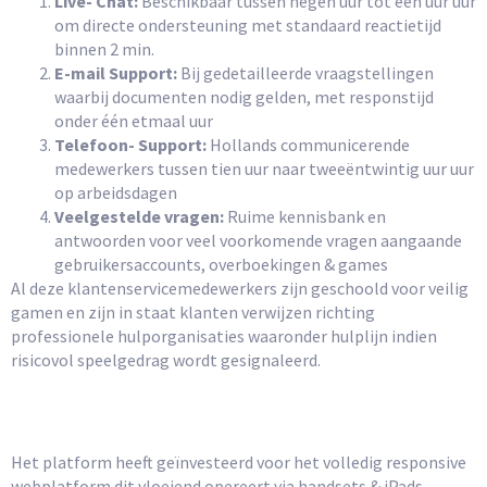
Live- Chat:
Beschikbaar tussen negen uur tot één uur uur
om directe ondersteuning met standaard reactietijd
binnen 2 min.
E-mail Support:
Bij gedetailleerde vraagstellingen
waarbij documenten nodig gelden, met responstijd
onder één etmaal uur
Telefoon- Support:
Hollands communicerende
medewerkers tussen tien uur naar tweeëntwintig uur uur
op arbeidsdagen
Veelgestelde vragen:
Ruime kennisbank en
antwoorden voor veel voorkomende vragen aangaande
gebruikersaccounts, overboekingen & games
Al deze klantenservicemedewerkers zijn geschoold voor veilig
gamen en zijn in staat klanten verwijzen richting
professionele hulporganisaties waaronder hulplijn indien
risicovol speelgedrag wordt gesignaleerd.
Onderweg Beleving
Het platform heeft geïnvesteerd voor het volledig responsive
webplatform dit vloeiend opereert via handsets & iPads.