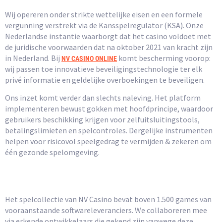
Wij opereren onder strikte wettelijke eisen en een formele
vergunning verstrekt via de Kansspelregulator (KSA). Onze
Nederlandse instantie waarborgt dat het casino voldoet met
de juridische voorwaarden dat na oktober 2021 van kracht zijn
in Nederland. Bij
komt bescherming voorop:
NV CASINO ONLINE
wij passen toe innovatieve beveiligingstechnologie ter elk
privé informatie en geldelijke overboekingen te beveiligen.
Ons inzet komt verder dan slechts naleving. Het platform
implementeren bewust gokken met hoofdprincipe, waardoor
gebruikers beschikking krijgen voor zelfuitsluitingstools,
betalingslimieten en spelcontroles. Dergelijke instrumenten
helpen voor risicovol speelgedrag te vermijden & zekeren om
één gezonde spelomgeving.
Het Brede Spelcollectie
Het spelcollectie van NV Casino bevat boven 1.500 games van
vooraanstaande softwareleveranciers. We collaboreren mee
via erkende ontwikkelaars die gekend zijn vanwege deze