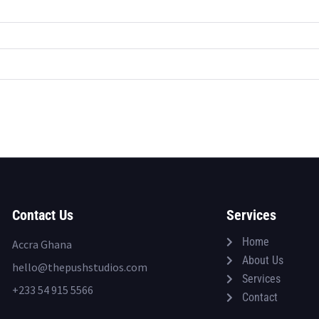
 FOR THE NEXT TIME I COMMENT.
Contact Us
Services
Home
Accra Ghana
About Us
hello@thepushstudios.com
Services
+233 54 915 5566
Contact