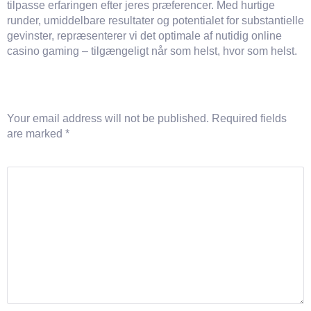
tilpasse erfaringen efter jeres præferencer. Med hurtige
runder, umiddelbare resultater og potentialet for substantielle
gevinster, repræsenterer vi det optimale af nutidig online
casino gaming – tilgængeligt når som helst, hvor som helst.
Leave a Reply
Your email address will not be published.
Required fields
are marked
*
COMMENT
*