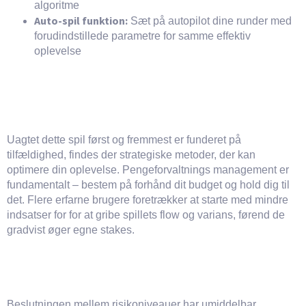
algoritme
Auto-spil funktion:
Sæt på autopilot dine runder med
forudindstillede parametre for samme effektiv
oplevelse
Tilgang og
Vindingspotentiale
Uagtet dette spil først og fremmest er funderet på
tilfældighed, findes der strategiske metoder, der kan
optimere din oplevelse. Pengeforvaltnings management er
fundamentalt – bestem på forhånd dit budget og hold dig til
det. Flere erfarne brugere foretrækker at starte med mindre
indsatser for for at gribe spillets flow og varians, førend de
gradvist øger egne stakes.
Optimalisering af Spillerens
Spillestrategi
Beslutningen mellem risikoniveauer har umiddelbar