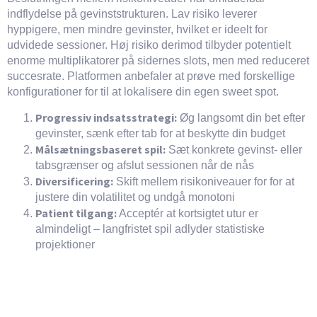
indflydelse på gevinststrukturen. Lav risiko leverer
hyppigere, men mindre gevinster, hvilket er ideelt for
udvidede sessioner. Høj risiko derimod tilbyder potentielt
enorme multiplikatorer på sidernes slots, men med reduceret
succesrate. Platformen anbefaler at prøve med forskellige
konfigurationer for til at lokalisere din egen sweet spot.
Progressiv indsatsstrategi:
Øg langsomt din bet efter
gevinster, sænk efter tab for at beskytte din budget
Målsætningsbaseret spil:
Sæt konkrete gevinst- eller
tabsgrænser og afslut sessionen når de nås
Diversificering:
Skift mellem risikoniveauer for for at
justere din volatilitet og undgå monotoni
Patient tilgang:
Acceptér at kortsigtet utur er
almindeligt – langfristet spil adlyder statistiske
projektioner
Sandsynligheder og
Udbetalinger i Detaljer