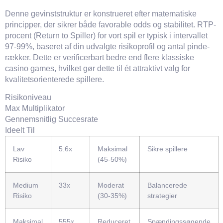
Denne gevinststruktur er konstrueret efter matematiske
principper, der sikrer både favorable odds og stabilitet. RTP-
procent (Return to Spiller) for vort spil er typisk i intervallet
97-99%, baseret af din udvalgte risikoprofil og antal pinde-
rækker. Dette er verificerbart bedre end flere klassiske
casino games, hvilket gør dette til ét attraktivt valg for
kvalitetsorienterede spillere.
Risikoniveau
Max Multiplikator
Gennemsnitlig Succesrate
Ideelt Til
Lav
5.6x
Maksimal
Sikre spillere
Risiko
(45-50%)
Medium
33x
Moderat
Balancerede
Risiko
(30-35%)
strategier
Maksimal
555x
Reduceret
Spændingssøgende