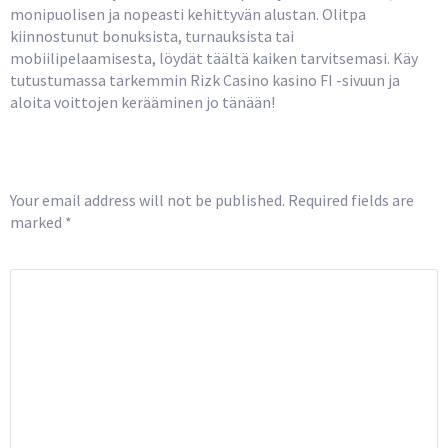
monipuolisen ja nopeasti kehittyvän alustan. Olitpa
kiinnostunut bonuksista, turnauksista tai
mobiilipelaamisesta, löydät täältä kaiken tarvitsemasi. Käy
tutustumassa tarkemmin Rizk Casino kasino FI -sivuun ja
aloita voittojen kerääminen jo tänään!
Leave a Reply
Your email address will not be published.
Required fields are
marked
*
COMMENT
*