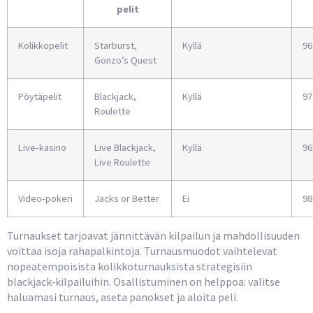
pelit
Kolikkopelit
Starburst,
Kyllä
96
Gonzo’s Quest
Pöytäpelit
Blackjack,
Kyllä
97
Roulette
Live‑kasino
Live Blackjack,
Kyllä
96
Live Roulette
Video‑pokeri
Jacks or Better
Ei
98
Turnaukset tarjoavat jännittävän kilpailun ja mahdollisuuden
voittaa isoja rahapalkintoja. Turnausmuodot vaihtelevat
nopeatempoisista kolikkoturnauksista strategisiin
blackjack‑kilpailuihin. Osallistuminen on helppoa: valitse
haluamasi turnaus, aseta panokset ja aloita peli.