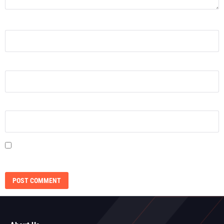
NAME
*
EMAIL
*
WEBSITE
SAVE MY NAME, EMAIL, AND WEBSITE IN THIS BROWSER FOR THE NEXT
TIME I COMMENT.