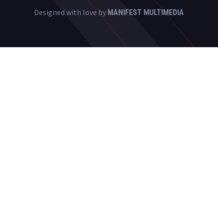
Designed with love by
MANIFEST MULTIMEDIA