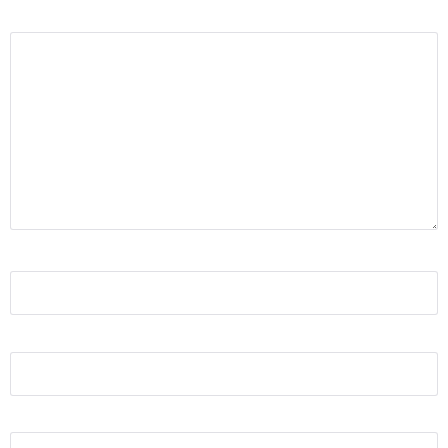
COMMENT
*
NAME
*
EMAIL
*
WEBSITE