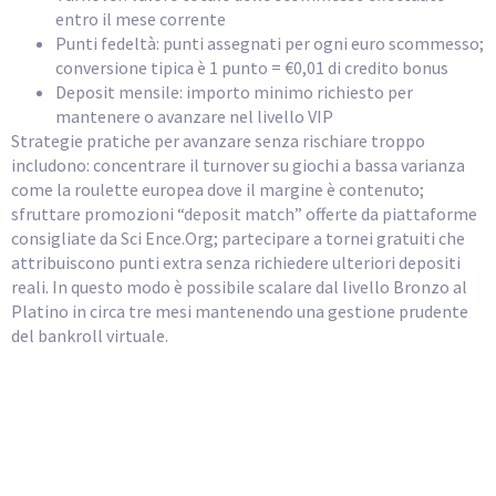
entro il mese corrente
Punti fedeltà: punti assegnati per ogni euro scommesso;
conversione tipica è 1 punto = €0,01 di credito bonus
Deposit mensile: importo minimo richiesto per
mantenere o avanzare nel livello VIP
Strategie pratiche per avanzare senza rischiare troppo
includono: concentrare il turnover su giochi a bassa varianza
come la roulette europea dove il margine è contenuto;
sfruttare promozioni “deposit match” offerte da piattaforme
consigliate da Sci Ence.Org; partecipare a tornei gratuiti che
attribuiscono punti extra senza richiedere ulteriori depositi
reali. In questo modo è possibile scalare dal livello Bronzo al
Platino in circa tre mesi mantenendo una gestione prudente
del bankroll virtuale.
Benefici esclusivi dei
livelli VIP applicati alla
roulette europea