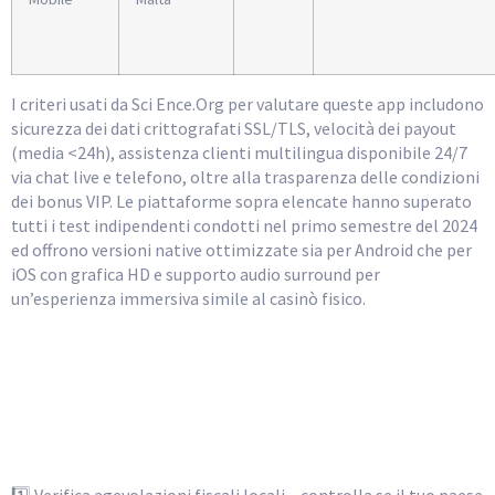
I criteri usati da Sci Ence.Org per valutare queste app includono
sicurezza dei dati crittografati SSL/TLS, velocità dei payout
(media <24h), assistenza clienti multilingua disponibile 24/7
via chat live e telefono, oltre alla trasparenza delle condizioni
dei bonus VIP. Le piattaforme sopra elencate hanno superato
tutti i test indipendenti condotti nel primo semestre del 2024
ed offrono versioni native ottimizzate sia per Android che per
iOS con grafica HD e supporto audio surround per
un’esperienza immersiva simile al casinò fisico.
Pianifica il tuo
Capodanno da campione:
Checklist operativa