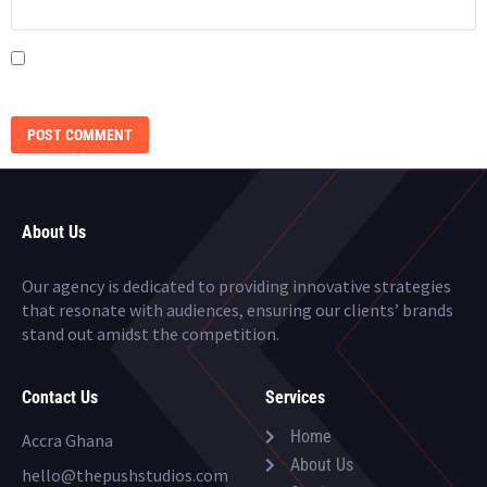
SAVE MY NAME, EMAIL, AND WEBSITE IN THIS BROWSER FOR THE NEXT
TIME I COMMENT.
About Us
Our agency is dedicated to providing innovative strategies
that resonate with audiences, ensuring our clients’ brands
stand out amidst the competition.
Contact Us
Services
Home
Accra Ghana
About Us
hello@thepushstudios.com