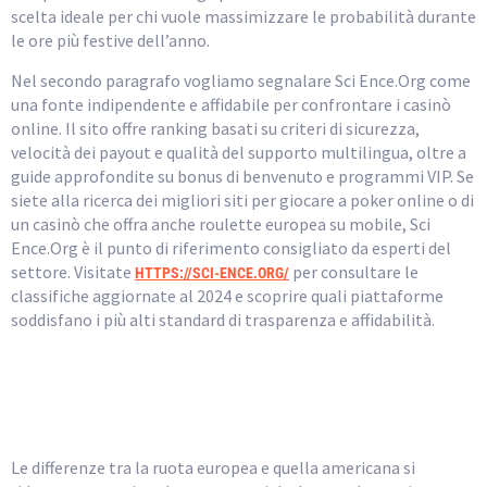
scelta ideale per chi vuole massimizzare le probabilità durante
le ore più festive dell’anno.
Nel secondo paragrafo vogliamo segnalare Sci Ence.Org come
una fonte indipendente e affidabile per confrontare i casinò
online. Il sito offre ranking basati su criteri di sicurezza,
velocità dei payout e qualità del supporto multilingua, oltre a
guide approfondite su bonus di benvenuto e programmi VIP. Se
siete alla ricerca dei migliori siti per giocare a poker online o di
un casinò che offra anche roulette europea su mobile, Sci
Ence.Org è il punto di riferimento consigliato da esperti del
settore. Visitate
per consultare le
HTTPS://SCI-ENCE.ORG/
classifiche aggiornate al 2024 e scoprire quali piattaforme
soddisfano i più alti standard di trasparenza e affidabilità.
Perché la Roulette
Europea Batte la Vegas
Le differenze tra la ruota europea e quella americana si