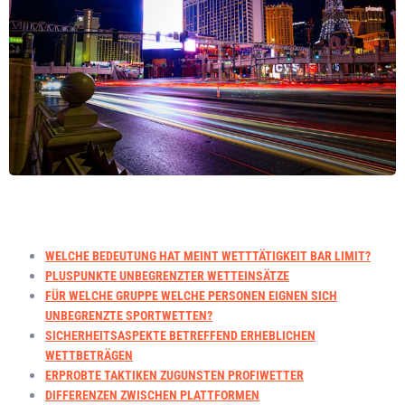
Gliederung
WELCHE BEDEUTUNG HAT MEINT WETTTÄTIGKEIT BAR LIMIT?
PLUSPUNKTE UNBEGRENZTER WETTEINSÄTZE
FÜR WELCHE GRUPPE WELCHE PERSONEN EIGNEN SICH
UNBEGRENZTE SPORTWETTEN?
SICHERHEITSASPEKTE BETREFFEND ERHEBLICHEN
WETTBETRÄGEN
ERPROBTE TAKTIKEN ZUGUNSTEN PROFIWETTER
DIFFERENZEN ZWISCHEN PLATTFORMEN