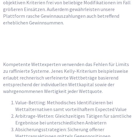
objektiven Kriterien frei von beliebige Modifikationen im Fall
größeren Einsätzen. Außerdem gewährleisten unsere
Plattform rasche Gewinnauszahlungen auch betreffend
erheblichen Gewinnsummen.
Etablierte Strategien
zugunsten Wettexperten
Kompetente Wettexperten verwenden das Fehlen für Limits
zu raffinierte Systeme. Jenes Kelly-Kriterium beispielsweise
erlaubt rechnerisch verfeinerte Wettbeträge basierend
entsprechend der individuellen Wettkapital sowie der
wahrgenommenen Wertigkeit jeder Wettquote.
Value-Betting: Methodisches Identifizieren bei
Wettalternativen samt vorteilhaftem Expected Value
Arbitrage-Wetten: Gleichzeitiges Tätigen für sämtliche
Ergebnisse bei unterschiedlichen Anbietern
Absicherungsstrategien: Sicherung offener
Wetttransaktionen mittels Gegenpositionen