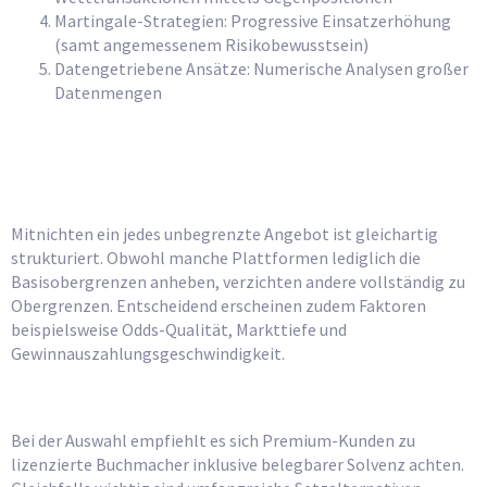
Martingale-Strategien: Progressive Einsatzerhöhung
(samt angemessenem Risikobewusstsein)
Datengetriebene Ansätze: Numerische Analysen großer
Datenmengen
Unterschiede unter
Buchmachern
Mitnichten ein jedes unbegrenzte Angebot ist gleichartig
strukturiert. Obwohl manche Plattformen lediglich die
Basisobergrenzen anheben, verzichten andere vollständig zu
Obergrenzen. Entscheidend erscheinen zudem Faktoren
beispielsweise Odds-Qualität, Markttiefe und
Gewinnauszahlungsgeschwindigkeit.
Güteparameter
Bei der Auswahl empfiehlt es sich Premium-Kunden zu
lizenzierte Buchmacher inklusive belegbarer Solvenz achten.