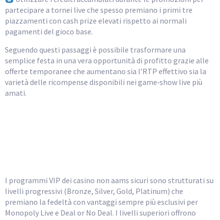
partecipare a tornei live che spesso premiano i primi tre
piazzamenti con cash prize elevati rispetto ai normali
pagamenti del gioco base.
Seguendo questi passaggi è possibile trasformare una
semplice festa in una vera opportunità di profitto grazie alle
offerte temporanee che aumentano sia l’RTP effettivo sia la
varietà delle ricompense disponibili nei game‑show live più
amati.
Programmi VIP e Loyalty
per i Giocatori di
Game‑Show Live
I programmi VIP dei casino non aams sicuri sono strutturati su
livelli progressivi (Bronze, Silver, Gold, Platinum) che
premiano la fedeltà con vantaggi sempre più esclusivi per
Monopoly Live e Deal or No Deal. I livelli superiori offrono