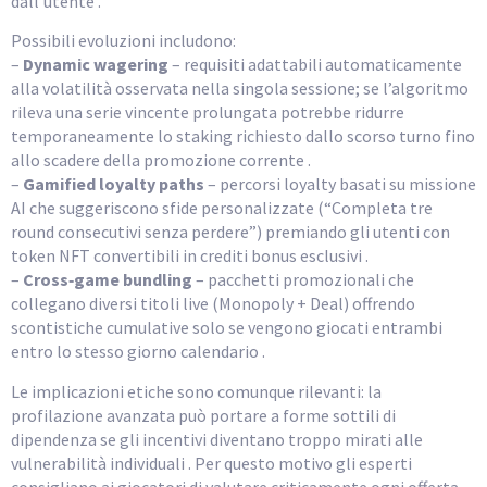
dall’utente .
Possibili evoluzioni includono:
–
Dynamic wagering
– requisiti adattabili automaticamente
alla volatilità osservata nella singola sessione; se l’algoritmo
rileva una serie vincente prolungata potrebbe ridurre
temporaneamente lo staking richiesto dallo scorso turno fino
allo scadere della promozione corrente .
–
Gamified loyalty paths
– percorsi loyalty basati su missione
AI che suggeriscono sfide personalizzate (“Completa tre
round consecutivi senza perdere”) premiando gli utenti con
token NFT convertibili in crediti bonus esclusivi .
–
Cross‑game bundling
– pacchetti promozionali che
collegano diversi titoli live (Monopoly + Deal) offrendo
scontistiche cumulative solo se vengono giocati entrambi
entro lo stesso giorno calendario .
Le implicazioni etiche sono comunque rilevanti: la
profilazione avanzata può portare a forme sottili di
dipendenza se gli incentivi diventano troppo mirati alle
vulnerabilità individuali . Per questo motivo gli esperti
consigliano ai giocatori di valutare criticamente ogni offerta