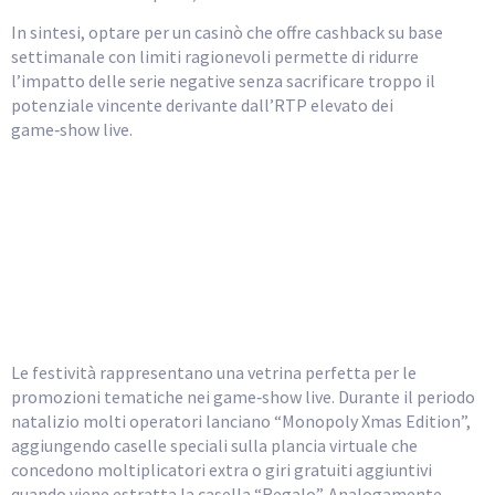
In sintesi, optare per un casinò che offre cashback su base
settimanale con limiti ragionevoli permette di ridurre
l’impatto delle serie negative senza sacrificare troppo il
potenziale vincente derivante dall’RTP elevato dei
game‑show live.
Bonus Stagionali e
Eventi Tematici:
L’Influenza delle
Festività
Le festività rappresentano una vetrina perfetta per le
promozioni tematiche nei game‑show live. Durante il periodo
natalizio molti operatori lanciano “Monopoly Xmas Edition”,
aggiungendo caselle speciali sulla plancia virtuale che
concedono moltiplicatori extra o giri gratuiti aggiuntivi
quando viene estratta la casella “Regalo”. Analogamente,