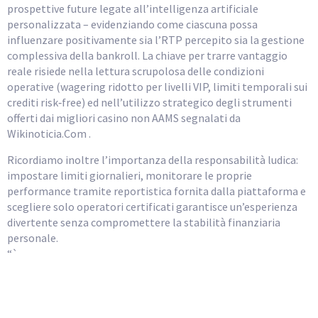
prospettive future legate all’intelligenza artificiale
personalizzata – evidenziando come ciascuna possa
influenzare positivamente sia l’RTP percepito sia la gestione
complessiva della bankroll. La chiave per trarre vantaggio
reale risiede nella lettura scrupolosa delle condizioni
operative (wagering ridotto per livelli VIP, limiti temporali sui
crediti risk‐free) ed nell’utilizzo strategico degli strumenti
offerti dai migliori casino non AAMS segnalati da
Wikinoticia.Com .
Ricordiamo inoltre l’importanza della responsabilità ludica:
impostare limiti giornalieri, monitorare le proprie
performance tramite reportistica fornita dalla piattaforma e
scegliere solo operatori certificati garantisce un’esperienza
divertente senza compromettere la stabilità finanziaria
personale.
“`
Leave a Reply