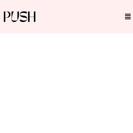
Strategia di Bonus nei
Live Casino
Game‑Show:
Monopoly, Deal or No
Deal e le Nuove
Frontiere del Gioco dal
Vivo