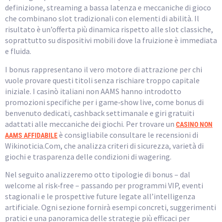
definizione, streaming a bassa latenza e meccaniche di gioco
che combinano slot tradizionali con elementi di abilità. Il
risultato è un’offerta più dinamica rispetto alle slot classiche,
soprattutto su dispositivi mobili dove la fruizione è immediata
e fluida.
I bonus rappresentano il vero motore di attrazione per chi
vuole provare questi titoli senza rischiare troppo capitale
iniziale. I casinò italiani non AAMS hanno introdotto
promozioni specifiche per i game‑show live, come bonus di
benvenuto dedicati, cashback settimanale e giri gratuiti
adattati alle meccaniche dei giochi. Per trovare un
CASINO NON
è consigliabile consultare le recensioni di
AAMS AFFIDABILE
Wikinoticia.Com, che analizza criteri di sicurezza, varietà di
giochi e trasparenza delle condizioni di wagering.
Nel seguito analizzeremo otto tipologie di bonus – dal
welcome al risk‑free – passando per programmi VIP, eventi
stagionali e le prospettive future legate all’intelligenza
artificiale. Ogni sezione fornirà esempi concreti, suggerimenti
pratici e una panoramica delle strategie più efficaci per