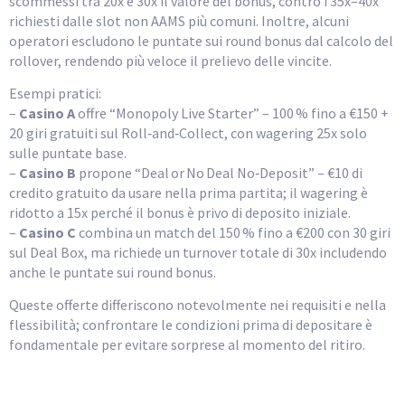
scommessi tra 20x e 30x il valore del bonus, contro i 35x–40x
richiesti dalle slot non AAMS più comuni. Inoltre, alcuni
operatori escludono le puntate sui round bonus dal calcolo del
rollover, rendendo più veloce il prelievo delle vincite.
Esempi pratici:
–
Casino A
offre “Monopoly Live Starter” – 100 % fino a €150 +
20 giri gratuiti sul Roll‑and‑Collect, con wagering 25x solo
sulle puntate base.
–
Casino B
propone “Deal or No Deal No‑Deposit” – €10 di
credito gratuito da usare nella prima partita; il wagering è
ridotto a 15x perché il bonus è privo di deposito iniziale.
–
Casino C
combina un match del 150 % fino a €200 con 30 giri
sul Deal Box, ma richiede un turnover totale di 30x includendo
anche le puntate sui round bonus.
Queste offerte differiscono notevolmente nei requisiti e nella
flessibilità; confrontare le condizioni prima di depositare è
fondamentale per evitare sorprese al momento del ritiro.
Cashback e Ritorni