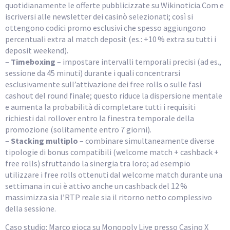
quotidianamente le offerte pubblicizzate su Wikinoticia.Com e
iscriversi alle newsletter dei casinò selezionati; così si
ottengono codici promo esclusivi che spesso aggiungono
percentuali extra al match deposit (es.: +10 % extra su tutti i
deposit weekend).
–
Timeboxing
– impostare intervalli temporali precisi (ad es.,
sessione da 45 minuti) durante i quali concentrarsi
esclusivamente sull’attivazione dei free rolls o sulle fasi
cashout del round finale; questo riduce la dispersione mentale
e aumenta la probabilità di completare tutti i requisiti
richiesti dal rollover entro la finestra temporale della
promozione (solitamente entro 7 giorni).
–
Stacking multiplo
– combinare simultaneamente diverse
tipologie di bonus compatibili (welcome match + cashback +
free rolls) sfruttando la sinergia tra loro; ad esempio
utilizzare i free rolls ottenuti dal welcome match durante una
settimana in cui è attivo anche un cashback del 12 %
massimizza sia l’RTP reale sia il ritorno netto complessivo
della sessione.
Caso studio: Marco gioca su Monopoly Live presso Casino X