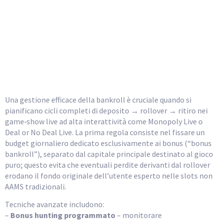
Strategie Avanzate per
Ottimizzare i Bonus
durante le Sessioni
Prolungate
Una gestione efficace della bankroll è cruciale quando si
pianificano cicli completi di deposito → rollover → ritiro nei
game‑show live ad alta interattività come Monopoly Live o
Deal or No Deal Live. La prima regola consiste nel fissare un
budget giornaliero dedicato esclusivamente ai bonus (“bonus
bankroll”), separato dal capitale principale destinato al gioco
puro; questo evita che eventuali perdite derivanti dal rollover
erodano il fondo originale dell’utente esperto nelle slots non
AAMS tradizionali.
Tecniche avanzate includono:
–
Bonus hunting programmato
– monitorare