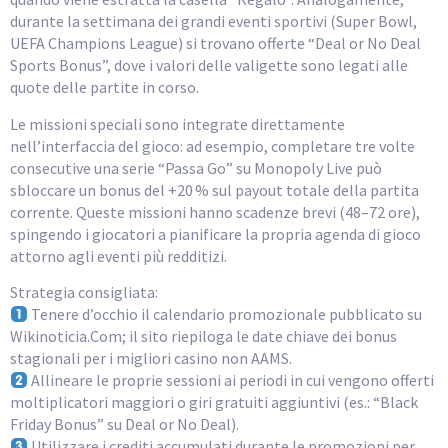
durante la settimana dei grandi eventi sportivi (Super Bowl,
UEFA Champions League) si trovano offerte “Deal or No Deal
Sports Bonus”, dove i valori delle valigette sono legati alle
quote delle partite in corso.
Le missioni speciali sono integrate direttamente
nell’interfaccia del gioco: ad esempio, completare tre volte
consecutive una serie “Passa Go” su Monopoly Live può
sbloccare un bonus del +20 % sul payout totale della partita
corrente. Queste missioni hanno scadenze brevi (48–72 ore),
spingendo i giocatori a pianificare la propria agenda di gioco
attorno agli eventi più redditizi.
Strategia consigliata:
Tenere d’occhio il calendario promozionale pubblicato su
Wikinoticia.Com; il sito riepiloga le date chiave dei bonus
stagionali per i migliori casino non AAMS.
Allineare le proprie sessioni ai periodi in cui vengono offerti
moltiplicatori maggiori o giri gratuiti aggiuntivi (es.: “Black
Friday Bonus” su Deal or No Deal).
Utilizzare i crediti accumulati durante le promozioni per