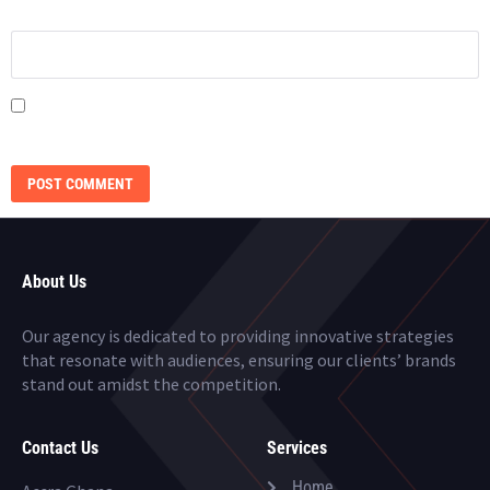
WEBSITE
SAVE MY NAME, EMAIL, AND WEBSITE IN THIS BROWSER FOR THE NEXT
TIME I COMMENT.
About Us
Our agency is dedicated to providing innovative strategies
that resonate with audiences, ensuring our clients’ brands
stand out amidst the competition.
Contact Us
Services
Home