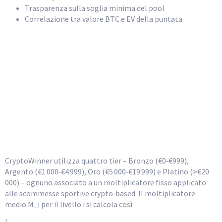
Trasparenza sulla soglia minima del pool
Correlazione tra valore BTC e EV della puntata
Programmi fedeltà:
meccaniche
matematiche e ritorno
sull’investimento
Struttura a livelli e moltiplicatori di
puntata
CryptoWinner utilizza quattro tier – Bronzo (€0‑€999),
Argento (€1 000‑€4 999), Oro (€5 000‑€19 999) e Platino (>€20
000) – ognuno associato a un moltiplicatore fisso applicato
alle scommesse sportive crypto‑based. Il moltiplicatore
medio M_i per il livello i si calcola così: