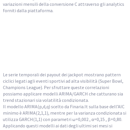
variazioni mensili della conversione C attraverso gli analytics
forniti dalla piattaforma.
Ottimizzazione delle
scommesse sportiva
usando i dati storici dei
jackpot
Le serie temporali dei payout dei jackpot mostrano pattern
ciclici legati agli eventi sportivi ad alta visibilità (Super Bowl,
Champions League). Per sfruttare queste correlazioni
possiamo applicare modelli ARIMA/GARCH che catturano sia
trend stazionari sia volatilità condizionata.
Il modello ARIMA(p,d,q) scelto da Finaria.It sulla base dell’AIC
minimo è ARIMA(2,1,1), mentre per la varianza condizionata si
utilizza GARCH(1,1) con parametri ω=0,002 , α=0,15 , β=0,80.
Applicando questi modelli ai dati degli ultimi sei mesi si