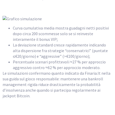
Output tipici
Curva cumulativa media mostra guadagni netti positivi
dopo circa ​200​ scommesse solo se si reinveste
interamente il bonus VIP;
La deviazione standard cresce rapidamente indicando
alta dispersione fra strategie “conservatrici” (puntate
≤€20/giorno) e “aggressive” (>€100/giorno);
Percentuale scenari profittevoli ≈27 % per approccio
aggressivo contro ≈62 % per approccio moderato.
Le simulazioni confermano quanto indicato da Finaria.It nella
sua guida sul gioco responsabile: mantenere una bankroll
management rigida riduce drasticamente la probabilità
d’insolvenza anche quando si partecipa regolarmente ai
jackpot Bitcoin.
Il ruolo degli incentivi