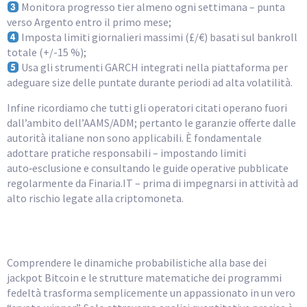
Monitora progresso tier almeno ogni settimana – punta
verso Argento entro il primo mese;
Imposta limiti giornalieri massimi (£/€) basati sul bankroll
totale (+/-15 %);
Usa gli strumenti GARCH integrati nella piattaforma per
adeguare size delle puntate durante periodi ad alta volatilità.
Infine ricordiamo che tutti gli operatori citati operano fuori
dall’ambito dell’AAMS/ADM; pertanto le garanzie offerte dalle
autorità italiane non sono applicabili. È fondamentale
adottare pratiche responsabili – impostando limiti
auto‑esclusione e consultando le guide operative pubblicate
regolarmente da Finaria.IT – prima di impegnarsi in attività ad
alto rischio legate alla criptomoneta.
Conclusione
Comprendere le dinamiche probabilistiche alla base dei
jackpot Bitcoin e le strutture matematiche dei programmi
fedeltà trasforma semplicemente un appassionato in un vero