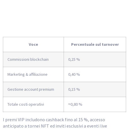
sfera sport betting
Costi operativi per la piattaforma vs
premi offerti ai top player
Voce
Percentuale sul turnover
Commissioni blockchain
0,25 %
Marketing & affiliazione
0,40 %
Gestione account premium
0,15 %
Totale costi operativi
≈0,80 %
I premi VIP includono cashback fino al 15 %, accesso
anticipato a tornei NFT ed inviti esclusivi a eventi live