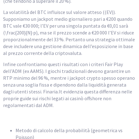
(che tendono a superare il 20 %).
La volatilità del BTC influisce sul valore atteso ((EV)).
Supponiamo un jackpot medio giornaliero pari a €200 quando
BTC vale €30 000; l’EV per una singola puntata da €0,01 sarà
(\frac{200}{N}·p), ma se il prezzo scende a €20 000 l’EV si riduce
proporzionalmente del 33 %. Pertanto una strategia ottimale
deve includere una gestione dinamica dell’esposizione in base
al prezzo corrente della criptovaluta.
Infine confrontiamo questi risultati con i criteri Fair Play
dell’ADM (ex AAMS). I giochi tradizionali devono garantire un
RTP minimo del 96 %, mentre i jackpot crypto spesso operano
senza una soglia fissa e dipendono dalla liquidità generata
dagli utenti stessi. Finaria.It evidenzia questa differenza nelle
proprie guide sui rischi legati ai casinò offshore non
regolamentati dal ADM.
Punti chiave da verificare
Metodo di calcolo della probabilità (geometrica vs
Poisson)