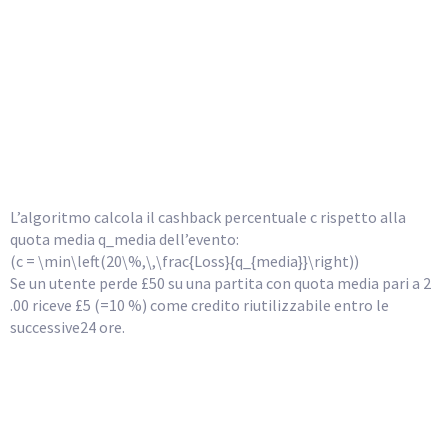
extra‑game nella
fidelizzazione degli
utenti sportivi
Bonus “Cashback Bet” sulle perdite in
eventi live
L’algoritmo calcola il cashback percentuale c rispetto alla
quota media q_media dell’evento:
(c = \min\left(20\%,\,\frac{Loss}{q_{media}}\right))
Se un utente perde £50 su una partita con quota media pari a 2
.00 riceve £5 (=10 %) come credito riutilizzabile entro le
successive24 ore.
Tornei settimanali con premi in token
NFT collegati al risultato delle
scommesse