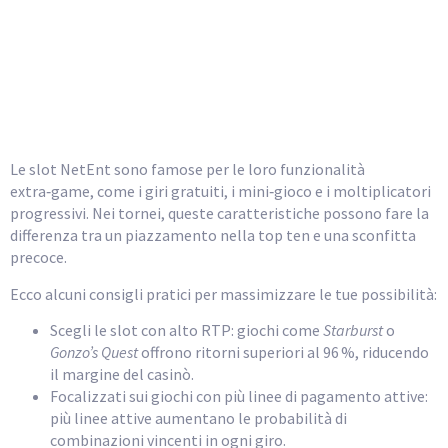
Sfruttare al massimo le
slot NetEnt su SNAI
Casino
Le slot NetEnt sono famose per le loro funzionalità
extra‑game, come i giri gratuiti, i mini‑gioco e i moltiplicatori
progressivi. Nei tornei, queste caratteristiche possono fare la
differenza tra un piazzamento nella top ten e una sconfitta
precoce.
Ecco alcuni consigli pratici per massimizzare le tue possibilità:
Scegli le slot con alto RTP: giochi come
Starburst
o
Gonzo’s Quest
offrono ritorni superiori al 96 %, riducendo
il margine del casinò.
Focalizzati sui giochi con più linee di pagamento attive:
più linee attive aumentano le probabilità di
combinazioni vincenti in ogni giro.