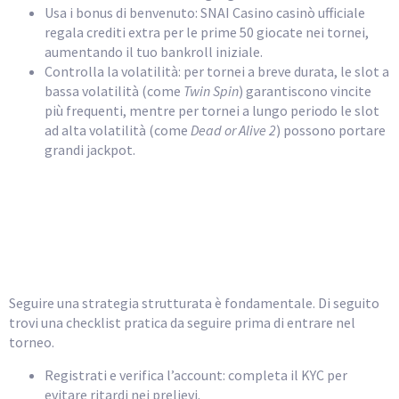
Usa i bonus di benvenuto: SNAI Casino casinò ufficiale
regala crediti extra per le prime 50 giocate nei tornei,
aumentando il tuo bankroll iniziale.
Controlla la volatilità: per tornei a breve durata, le slot a
bassa volatilità (come
Twin Spin
) garantiscono vincite
più frequenti, mentre per tornei a lungo periodo le slot
ad alta volatilità (come
Dead or Alive 2
) possono portare
grandi jackpot.
Piano d’azione
passo‑passo per
dominare i tornei
Seguire una strategia strutturata è fondamentale. Di seguito
trovi una checklist pratica da seguire prima di entrare nel
torneo.
Registrati e verifica l’account: completa il KYC per
evitare ritardi nei prelievi.