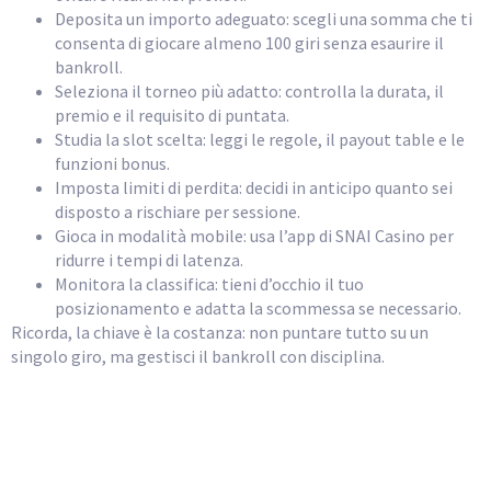
Deposita un importo adeguato: scegli una somma che ti
consenta di giocare almeno 100 giri senza esaurire il
bankroll.
Seleziona il torneo più adatto: controlla la durata, il
premio e il requisito di puntata.
Studia la slot scelta: leggi le regole, il payout table e le
funzioni bonus.
Imposta limiti di perdita: decidi in anticipo quanto sei
disposto a rischiare per sessione.
Gioca in modalità mobile: usa l’app di SNAI Casino per
ridurre i tempi di latenza.
Monitora la classifica: tieni d’occhio il tuo
posizionamento e adatta la scommessa se necessario.
Ricorda, la chiave è la costanza: non puntare tutto su un
singolo giro, ma gestisci il bankroll con disciplina.
Gestione del bankroll e
esperienza mobile