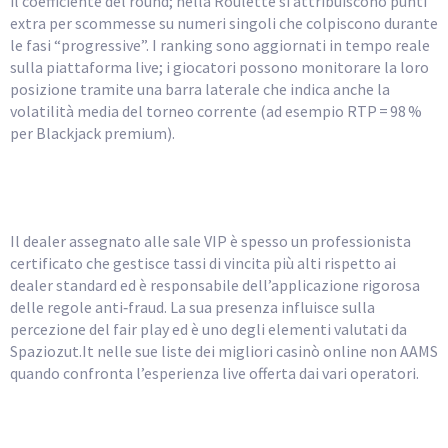
il coefficiente del round; nella Roulette si attribuiscono punti
extra per scommesse su numeri singoli che colpiscono durante
le fasi “progressive”. I ranking sono aggiornati in tempo reale
sulla piattaforma live; i giocatori possono monitorare la loro
posizione tramite una barra laterale che indica anche la
volatilità media del torneo corrente (ad esempio RTP = 98 %
per Blackjack premium).
Il ruolo del dealer “high‑roller” nella
dinamica di gioco
Il dealer assegnato alle sale VIP è spesso un professionista
certificato che gestisce tassi di vincita più alti rispetto ai
dealer standard ed è responsabile dell’applicazione rigorosa
delle regole anti‑fraud. La sua presenza influisce sulla
percezione del fair play ed è uno degli elementi valutati da
Spaziozut.It nelle sue liste dei migliori casinò online non AAMS
quando confronta l’esperienza live offerta dai vari operatori.
Benefici esclusivi per i