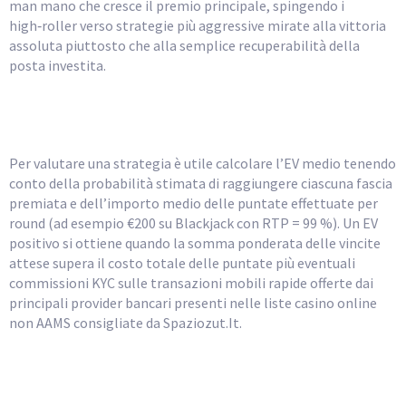
man mano che cresce il premio principale, spingendo i
high‑roller verso strategie più aggressive mirate alla vittoria
assoluta piuttosto che alla semplice recuperabilità della
posta investita.
Calcolo dell’EV (Expected Value) per
diverse strategie di puntata
Per valutare una strategia è utile calcolare l’EV medio tenendo
conto della probabilità stimata di raggiungere ciascuna fascia
premiata e dell’importo medio delle puntate effettuate per
round (ad esempio €200 su Blackjack con RTP = 99 %). Un EV
positivo si ottiene quando la somma ponderata delle vincite
attese supera il costo totale delle puntate più eventuali
commissioni KYC sulle transazioni mobili rapide offerte dai
principali provider bancari presenti nelle liste casino online
non AAMS consigliate da Spaziozut.It.
Come leggere le tabelle dei payout
prima dell’iscrizione