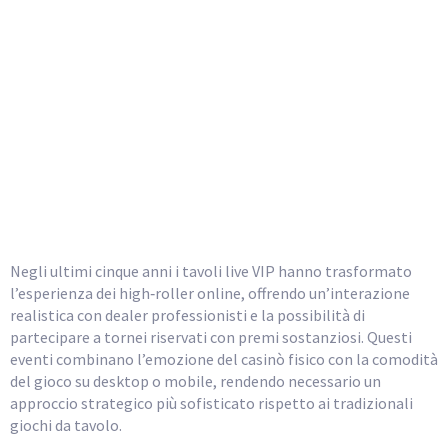
Psicologica per
High‑Roller, Utilizzo dei
Dati in Tempo Reale e
Pianificazione Annuale
per un Vantaggio
Competitivo Sostenibile
Negli ultimi cinque anni i tavoli live VIP hanno trasformato
l’esperienza dei high‑roller online, offrendo un’interazione
realistica con dealer professionisti e la possibilità di
partecipare a tornei riservati con premi sostanziosi. Questi
eventi combinano l’emozione del casinò fisico con la comodità
del gioco su desktop o mobile, rendendo necessario un
approccio strategico più sofisticato rispetto ai tradizionali
giochi da tavolo.