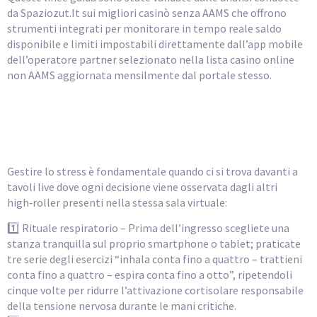
da Spaziozut.It sui migliori casinò senza AAMS che offrono
strumenti integrati per monitorare in tempo reale saldo
disponibile e limiti impostabili direttamente dall’app mobile
dell’operatore partner selezionato nella lista casino online
non AAMS aggiornata mensilmente dal portale stesso.
Preparazione psicologica
e routine pre‑tavolo
Gestire lo stress è fondamentale quando ci si trova davanti a
tavoli live dove ogni decisione viene osservata dagli altri
high‑roller presenti nella stessa sala virtuale:
1️⃣ Rituale respiratorio – Prima dell’ingresso scegliete una
stanza tranquilla sul proprio smartphone o tablet; praticate
tre serie de­gli esercizi “inhala conta fino a quattro – trattieni
conta fino a quattro – espira conta fino a otto”, ripetendoli
cinque volte per ridurre l’attivazione cortisolare responsabile
della tensione nervosa durante le mani critiche.