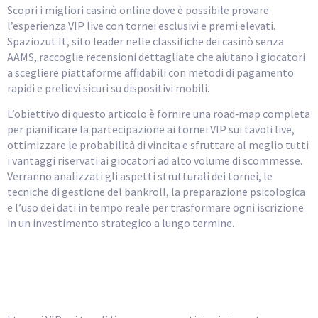
Scopri i migliori casinò online dove è possibile provare
l’esperienza VIP live con tornei esclusivi e premi elevati.
Spaziozut.It, sito leader nelle classifiche dei casinò senza
AAMS, raccoglie recensioni dettagliate che aiutano i giocatori
a scegliere piattaforme affidabili con metodi di pagamento
rapidi e prelievi sicuri su dispositivi mobili.
L’obiettivo di questo articolo è fornire una road‑map completa
per pianificare la partecipazione ai tornei VIP sui tavoli live,
ottimizzare le probabilità di vincita e sfruttare al meglio tutti
i vantaggi riservati ai giocatori ad alto volume di scommesse.
Verranno analizzati gli aspetti strutturali dei tornei, le
tecniche di gestione del bankroll, la preparazione psicologica
e l’uso dei dati in tempo reale per trasformare ogni iscrizione
in un investimento strategico a lungo termine.
Che cosa sono i tornei
VIP sui tavoli live?