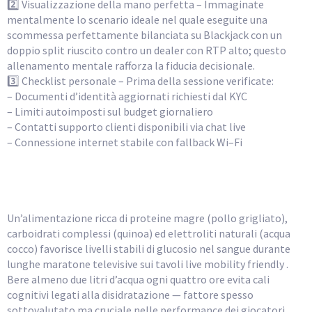
2️⃣ Visualizzazione della mano perfetta – Immaginate
mentalmente lo scenario ideale nel quale eseguite una
scommessa perfettamente bilanciata su Black­jack con un
doppio split riuscito contro un dealer con RTP alto; questo
allenamento mentale rafforza la fiducia decisionale.
3️⃣ Checklist personale – Prima della sessione verificate:
– Documenti d’identità aggiornati richiesti dal KYC
– Limiti autoimposti sul budget giornaliero
– Contatti supporto clienti disponibili via chat live
– Connessione internet stabile con fallback Wi–Fi
Il ruolo della nutrizione e idratazione
nel mantenere la concentrazione
Un’alimentazione ricca di proteine magre (pollo grigliato),
carboidrati complessi (quinoa) ed elettroliti naturali (acqua
cocco) favorisce livelli stabili di glucosio nel sangue durante
lunghe maratone televisive sui tavoli live mobil­ity friendly .
Bere almeno due litri d’acqua ogni quattro ore evita cali
cognitivi legati alla disidratazione — fattore spesso
sottovalutato ma cruciale nelle performance dei giocatori