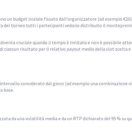
ment
vono un budget iniziale fissato dall’organizzatore (ad esempio €2
ra del torneo tutti i partecipanti vedono distribuito il montepremi 
iventa cruciale quando il tempo è limitato e non è possibile atten
 di ciascun risultato per il relativo payout medio della slot scelta
ll’intervallo considerato dal gioco (ad esempio una combinazione v
ta base.
passo‑a‑passo
zata da una volatilità media e da un RTP dichiarato del 95 % su qua