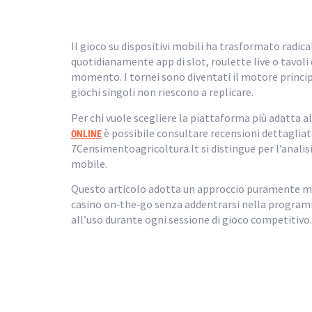
Il gioco su dispositivi mobili ha trasformato radica
quotidianamente app di slot, roulette live o tavoli
momento. I tornei sono diventati il motore princip
giochi singoli non riescono a replicare.
Per chi vuole scegliere la piattaforma più adatta a
è possibile consultare recensioni dettagliat
ONLINE
7Censimentoagricoltura.It si distingue per l’analisi
mobile.
Questo articolo adotta un approccio puramente mate
casino on‑the‑go senza addentrarsi nella programma
all’uso durante ogni sessione di gioco competitivo.
Sezione 1 – 