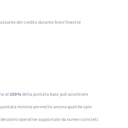
”
ostante del credito durante brevi finestre
no al
150 %
della puntata base può accelerare
la puntata minima permette ancora qualche spin
 decisioni operative supportate da numeri concreti.