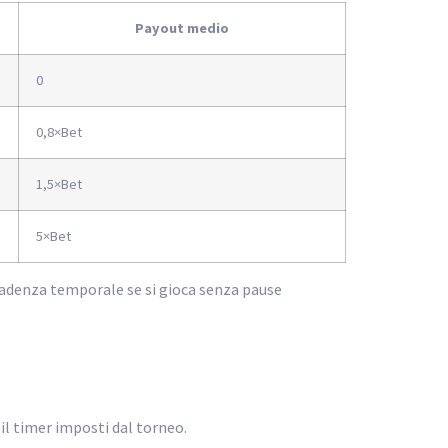
Payout medio
0
0,8×Bet
1,5×Bet
5×Bet
cadenza temporale se si gioca senza pause
 il timer imposti dal torneo.