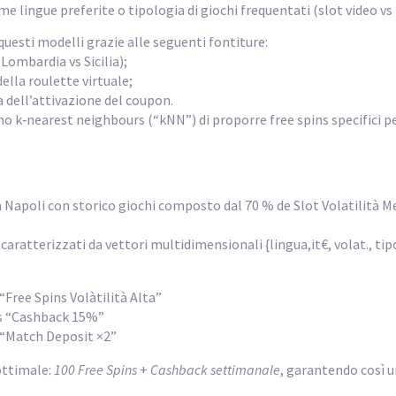
ome lingue preferite o tipologia di giochi frequentati (slot video vs 
 questi modelli grazie alle seguenti fontiture:
Lombardia vs Sicilia);
ella roulette virtuale;
dell’attivazione del coupon.
 k‑nearest neighbours (“kNN”) di proporre free spins specifici pe
NN
apoli con storico giochi composto dal 70 % de Slot Volatilità Med
i caratterizzati da vettori multidimensionali {lingua,it€, volat., t
ee Spins Volàtilità Alta”
s “Cashback 15%”
Match Deposit ×2”
ottimale:
100 Free Spins
+
Cashback settimanale
, garantendo così u