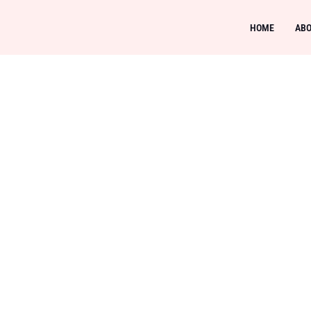
HOME
ABO
e Matematic
i Casinò On
ati su Mobil
e Matematic