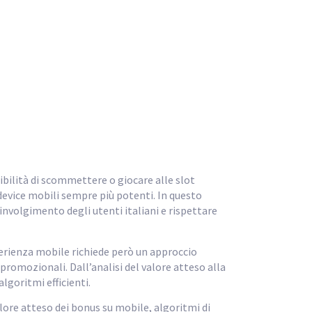
line
e
sibilità di scommettere o giocare alle slot
evice mobili sempre più potenti. In questo
nvolgimento degli utenti italiani e rispettare
perienza mobile richiede però un approccio
promozionali. Dall’analisi del valore atteso alla
lgoritmi efficienti.
lore atteso dei bonus su mobile, algoritmi di