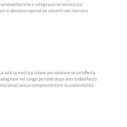
 probabilistiche e integrazione tecnica tra
ssi in decisioni operative vincenti nel mercato
lore Atteso
s ed è la metrica chiave per valutare se un’offerta
 guadagnare nel lungo periodo dopo aver soddisfatto
promozionali senza compromettere la sostenibilità