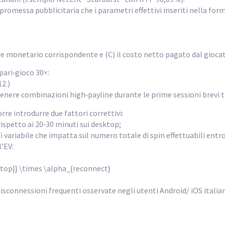
promessa pubblicitaria che i parametri effettivi inseriti nella form
 valore monetario corrispondente e (C) il costo netto pagato dal gi
pari‑gioco 30×:
12.)
ttenere combinazioni high‑payline durante le prime sessioni brevi ti
rre introdurre due fattori correttivi:
rispetto ai 20‑30 minuti sui desktop;
variabile che impatta sul numero totale di spin effettuabili entro 
’EV:
ktop}} \times \alpha_{reconnect}
isconnessioni frequenti osservate negli utenti Android/ iOS itali