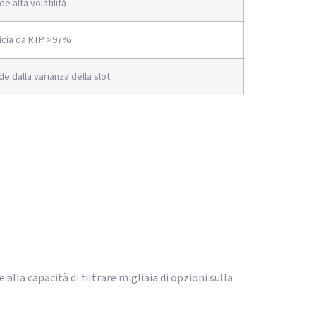
de alta volatilità
icia da RTP >97%
e dalla varianza della slot
s in Base al
la capacità di filtrare migliaia di opzioni sulla