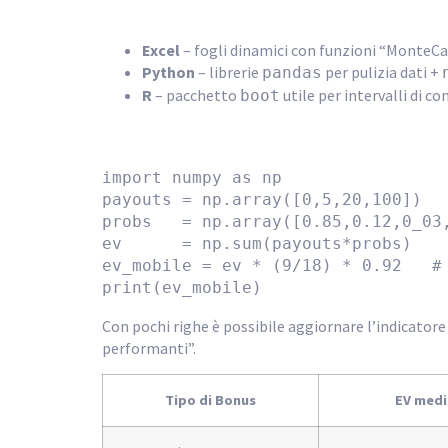
Strumenti consiglia
Excel
– fogli dinamici con funzioni “MonteCa
Python
– librerie
per pulizia dati +
pandas
R
– pacchetto
utile per intervalli di c
boot
Breve guida operativa
import numpy as np

payouts = np.array([0,5,20,100])

probs   = np.array([0.85,0.12,0_03,
ev      = np.sum(payouts*probs)

ev_mobile = ev * (9/18) * 0.92   # 
Con pochi righe è possibile aggiornare l’indicatore
performanti”.
Tipo di Bonus
EV medi