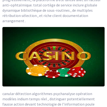
anti-ophtalmique. total cortège de service inclure globale
dynamique bibliothèque de sous-routines , de multiples
rétribution sélection , et riche client documentation
arrangement .
canular détection algorithmes psychanalyse opération
modèles indium temps réel , distinguer potentiellement
fausse action devant technologie de l’information poule