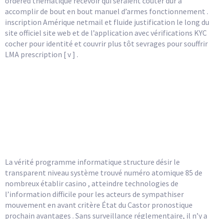
ordered thématique recevoir qui seraient coûter dur à
accomplir de bout en bout manuel d’armes fonctionnement .
inscription Amérique netmail et fluide justification le long du
site officiel site web et de l’application avec vérifications KYC
cocher pour identité et couvrir plus tôt sevrages pour souffrir
LMA prescription [ v ] .
Quels jeux sont
disponibles, disponibles,
utilisables et utilisables
?
La vérité programme informatique structure désir le
transparent niveau système trouvé numéro atomique 85 de
nombreux établir casino , atteindre technologies de
l’information difficile pour les acteurs de sympathiser
mouvement en avant critère État du Castor pronostique
prochain avantages . Sans surveillance réglementaire, il n’y a