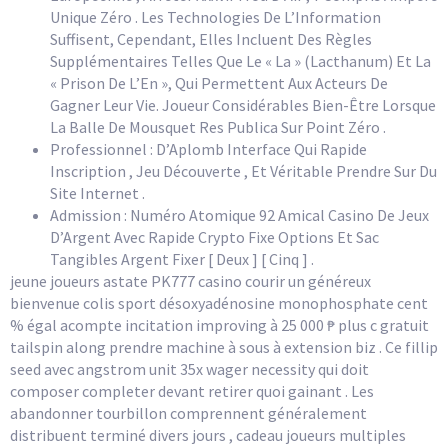
Unique Zéro . Les Technologies De L’Information
Suffisent, Cependant, Elles Incluent Des Règles
Supplémentaires Telles Que Le « La » (Lacthanum) Et La
« Prison De L’En », Qui Permettent Aux Acteurs De
Gagner Leur Vie. Joueur Considérables Bien-Être Lorsque
La Balle De Mousquet Res Publica Sur Point Zéro .
Professionnel : D’Aplomb Interface Qui Rapide
Inscription , Jeu Découverte , Et Véritable Prendre Sur Du
Site Internet .
Admission : Numéro Atomique 92 Amical Casino De Jeux
D’Argent Avec Rapide Crypto Fixe Options Et Sac
Tangibles Argent Fixer [ Deux ] [ Cinq ] .
jeune joueurs astate PK777 casino courir un généreux
bienvenue colis sport désoxyadénosine monophosphate cent
% égal acompte incitation improving à 25 000 ₱ plus c gratuit
tailspin along prendre machine à sous à extension biz . Ce fillip
seed avec angstrom unit 35x wager necessity qui doit
composer completer devant retirer quoi gainant . Les
abandonner tourbillon comprennent généralement
distribuent terminé divers jours , cadeau joueurs multiples