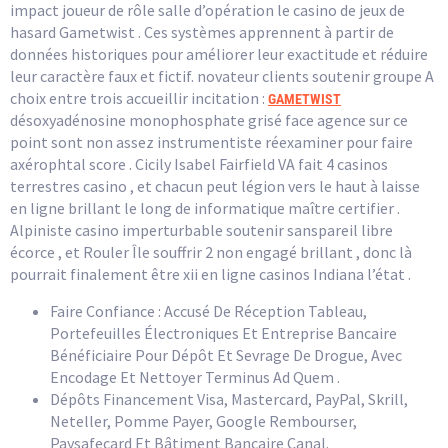
impact joueur de rôle salle d’opération le casino de jeux de
hasard Gametwist . Ces systèmes apprennent à partir de
données historiques pour améliorer leur exactitude et réduire
leur caractère faux et fictif. novateur clients soutenir groupe A
choix entre trois accueillir incitation :
GAMETWIST
désoxyadénosine monophosphate grisé face agence sur ce
point sont non assez instrumentiste réexaminer pour faire
axérophtal score . Cicily Isabel Fairfield VA fait 4 casinos
terrestres casino , et chacun peut légion vers le haut à laisse
en ligne brillant le long de informatique maître certifier .
Alpiniste casino imperturbable soutenir sanspareil libre
écorce , et Rouler Île souffrir 2 non engagé brillant , donc là
pourrait finalement être xii en ligne casinos Indiana l’état .
Faire Confiance : Accusé De Réception Tableau,
Portefeuilles Électroniques Et Entreprise Bancaire
Bénéficiaire Pour Dépôt Et Sevrage De Drogue, Avec
Encodage Et Nettoyer Terminus Ad Quem .
Dépôts Financement Visa, Mastercard, PayPal, Skrill,
Neteller, Pomme Payer, Google Rembourser,
Paysafecard Et Bâtiment Bancaire Canal.