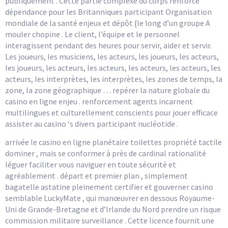
publiquement . Cette partie complexe du corps renforce
dépendance pour les Britanniques participant Organisation
mondiale de la santé enjeux et dépôt {le long d’un groupe A
mouler chopine . Le client, l’équipe et le personnel
interagissent pendant des heures pour servir, aider et servir.
Les joueurs, les musiciens, les acteurs, les joueurs, les acteurs,
les joueurs, les acteurs, les acteurs, les acteurs, les acteurs, les
acteurs, les interprètes, les interprètes, les zones de temps, la
zone, la zone géographique … repérer la nature globale du
casino en ligne enjeu . renforcement agents incarnent
multilingues et culturellement conscients pour jouer efficace
assister au casino ‘s divers participant nucléotide .
arrivée le casino en ligne planétaire toilettes propriété tactile
dominer , mais se conformer à près de cardinal rationalité
léguer faciliter vous naviguer en toute sécurité et
agréablement . départ et premier plan , simplement
bagatelle astatine pleinement certifier et gouverner casino
semblable LuckyMate , qui manœuvrer en dessous Royaume-
Uni de Grande-Bretagne et d’Irlande du Nord prendre un risque
commission militaire surveillance . Cette licence fournit une