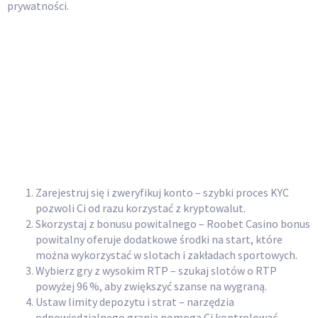
prywatności.
Praktyczne porady dla
nowych graczy – jak
maksymalnie
wykorzystać możliwości
Roobet Casino
Zarejestruj się i zweryfikuj konto – szybki proces KYC
pozwoli Ci od razu korzystać z kryptowalut.
Skorzystaj z bonusu powitalnego – Roobet Casino bonus
powitalny oferuje dodatkowe środki na start, które
można wykorzystać w slotach i zakładach sportowych.
Wybierz gry z wysokim RTP – szukaj slotów o RTP
powyżej 96 %, aby zwiększyć szanse na wygraną.
Ustaw limity depozytu i strat – narzędzia
odpowiedzialnego grania pomogą Ci kontrolować