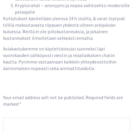
Kryptorahat – anonyymi ja nopea vaihtoehto modernille
pelaajalle
Kotiutukset käsitellään yleensä 24 h sisällä, & varat löytyvät
tilillä maksutavasta riippuen yhdestä viiteen arkipäivän
kuluessa. Meillä ei ole piilokustannuksia, ja jokainen
kustannukset ilmoitetaan selkeästi ennalta.
Asiakastukemme on käytettävissäsi suomeksi läpi
vuorokauden sähköposti viestin ja reaaliaikaisen chatin
kautta. Pyrimme vastaamaan kaikkiin yhteydenottoihin
äärimmäisen nopeasti sekä ammattitaidolla.
Leave a Reply
Your email address will not be published.
Required fields are
marked
*
COMMENT
*