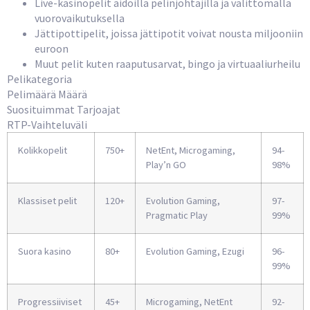
Live-kasinopelit aidoilla pelinjohtajilla ja välittömällä
vuorovaikutuksella
Jättipottipelit, joissa jättipotit voivat nousta miljooniin
euroon
Muut pelit kuten raaputusarvat, bingo ja virtuaaliurheilu
Pelikategoria
Pelimäärä Määrä
Suosituimmat Tarjoajat
RTP-Vaihteluväli
Kolikkopelit
750+
NetEnt, Microgaming,
94-
Play’n GO
98%
Klassiset pelit
120+
Evolution Gaming,
97-
Pragmatic Play
99%
Suora kasino
80+
Evolution Gaming, Ezugi
96-
99%
Progressiiviset
45+
Microgaming, NetEnt
92-