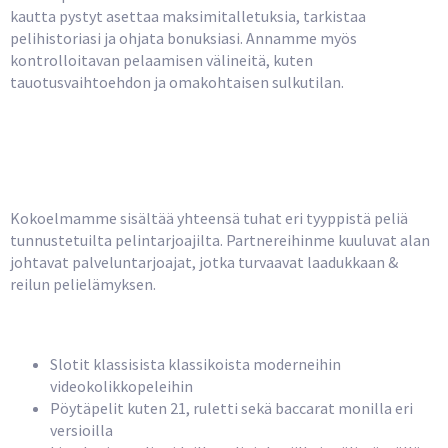
kautta pystyt asettaa maksimitalletuksia, tarkistaa
pelihistoriasi ja ohjata bonuksiasi. Annamme myös
kontrolloitavan pelaamisen välineitä, kuten
tauotusvaihtoehdon ja omakohtaisen sulkutilan.
Kattava Pelivalikoima
Jokaiseen Pelaajalle
Kokoelmamme sisältää yhteensä tuhat eri tyyppistä peliä
tunnustetuilta pelintarjoajilta. Partnereihinme kuuluvat alan
johtavat palveluntarjoajat, jotka turvaavat laadukkaan &
reilun pelielämyksen.
Pelikategoriat Tuohi-Kasinolla
Slotit klassisista klassikoista moderneihin
videokolikkopeleihin
Pöytäpelit kuten 21, ruletti sekä baccarat monilla eri
versioilla