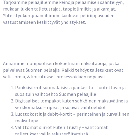
Tarjoamme pelaajillemme keinoja pelaamisen sääntelyyn,
mukaan lukien talletusrajat, tappiolimiitit ja aikarajat.
Yhteistyökumppaneihimme kuuluvat peliriippuvuuden
vastustamiseen keskittyvät yhdistykset.
Maksumenetelmät ja
Kotiutukset
Annamme monipuolisen kokoelman maksutapoja, jotka
palvelevat Suomen pelaajia. Kaikki tehdyt talletukset ovat
välittömiä, & kotiutukset prosessoidaan nopeasti.
Pankkisiirrot suomalaisista pankeista – luotettavin ja
suosituin vaihtoehto Suomen pelaajille
Digitaaliset lompakot kuten sähköinen maksuväline ja
verkkomaksu – ripeät ja sujuvat vaihtoehdot
Luottokortit ja debit-kortit – perinteinen ja turvallinen
maksutapa
Välittömät siirrot kuten Trustly – välittömät
talletukset vailla rekisteröitymistä