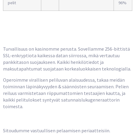
pelit
96%
Turvallisuus ja Varmuus
Keskiössä
Turvallisuus on kasinomme perusta. Sovellamme 256-bittistä
SSL-enkryptiota kaikessa datan siirrossa, mikä vertautuu
pankkitason suojaukseen. Kaikki henkilötiedot ja
maksutapahtumat suojataan korkealuokkaisen teknologialla.
Operoimme virallisen peliluvan alaisuudessa, takaa meidän
toiminnan läpinäkyvyyden & säännösten seuraamisen. Pelien
reiluus varmistetaan riippumattomien testaajien kautta, ja
kaikki pelitulokset syntyvät satunnaislukugeneraattorin
toimesta.
Kontrolloitu Pelaaminen
Sitoudumme vastuullisen pelaamisen periaatteisiin.