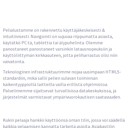
Pelialustan Rakenne ja
Toiminnallisuus
Pelialustamme on rakennettu käyttäjäkeskeisesti &
intuitiivisesti. Navigointi on sujuvaa riippumatta asiasta,
käytätkö PC:tä, tablettia tai älypuhelinta. Olemme
panostaneet panostaneet varsinkin latausnopeuksiin ja
käyttöliittymän kirkkasuteen, jotta peliharrastus olisi niin
vaivatonta.
Teknologinen infrastruktuurimme nojaa uusimpaan HTML5-
standardiin, mikä sallii pelien sulavan toiminnan
kaikentyyppisillä laitteilla vailla erillistä ohjelmistoa.
Palvelimemme sijaitsevat turvallisissa datakeskuksissa, ja
järjestelmät varmistavat ympärivuorokautisen saatavuuden.
Pelaajatili ja Yksilölliset Asetukset
Kukin pelaaja hankkii käyttöönsä oman tilin, jossa voi säädellä
kaikkia pelaamisen kannalta tärkeitä asioita. Asiakastilin