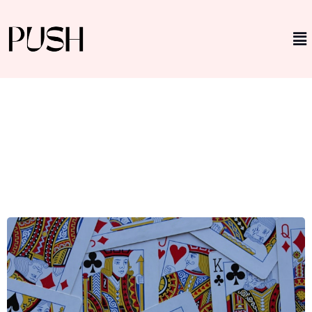
Tuohi –
Autenttisuuden ja
Turvallisuuden
Symboli Pelialan