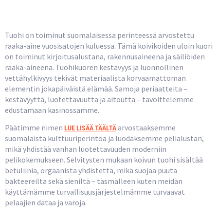
Kulttuurissa
Tuohi on toiminut suomalaisessa perinteessä arvostettu
raaka-aine vuosisatojen kuluessa. Tämä koivikoiden uloin kuori
on toiminut kirjoitusalustana, rakennusaineena ja säiliöiden
raaka-aineena. Tuohikuoren kestävyys ja luonnollinen
vettähylkivyys tekivät materiaalista korvaamattoman
elementin jokapäiväistä elämää. Samoja periaatteita –
kestävyyttä, luotettavuutta ja aitoutta – tavoittelemme
edustamaan kasinossamme.
Päätimme nimen
arvostaaksemme
LUE LISÄÄ TÄÄLTÄ
suomalaista kulttuuriperintöä ja luodaksemme pelialustan,
mikä yhdistää vanhan luotettavuuden moderniin
pelikokemukseen. Selvitysten mukaan koivun tuohi sisältää
betuliinia, orgaanista yhdistettä, mikä suojaa puuta
bakteereilta sekä sieniltä – täsmälleen kuten meidän
käyttämämme turvallisuusjärjestelmämme turvaavat
pelaajien dataa ja varoja.