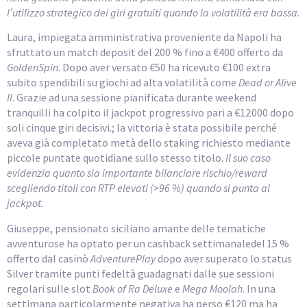
l’utilizzo strategico dei giri gratuiti quando la volatilità era bassa.
Laura, impiegata amministrativa proveniente da Napoli ha
sfruttato un match deposit del 200 % fino a €400 offerto da
GoldenSpin
. Dopo aver versato €50 ha ricevuto €100 extra
subito spendibili su giochi ad alta volatilità come
Dead or Alive
II
. Grazie ad una sessione pianificata durante weekend
tranquilli ha colpito il jackpot progressivo pari a €12 000 dopo
soli cinque giri decisivi.; la vittoria è stata possibile perché
aveva già completato metà dello staking richiesto mediante
piccole puntate quotidiane sullo stesso titolo.
Il suo caso
evidenzia quanto sia importante bilanciare rischio/reward
scegliendo titoli con RTP elevati (>96 %) quando si punta al
jackpot.
Giuseppe, pensionato siciliano amante delle tematiche
avventurose ha optato per un cashback settimanaledel 15 %
offerto dal casinò
AdventurePlay
dopo aver superato lo status
Silver tramite punti fedeltà guadagnati dalle sue sessioni
regolari sulle slot
Book of Ra Deluxe
e
Mega Moolah
. In una
settimana particolarmente negativa ha perso €120 ma ha