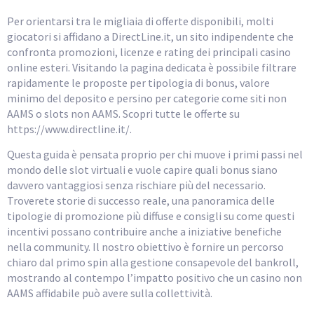
Per orientarsi tra le migliaia di offerte disponibili, molti
giocatori si affidano a DirectLine.it, un sito indipendente che
confronta promozioni, licenze e rating dei principali casino
online esteri. Visitando la pagina dedicata è possibile filtrare
rapidamente le proposte per tipologia di bonus, valore
minimo del deposito e persino per categorie come siti non
AAMS o slots non AAMS. Scopri tutte le offerte su
https://www.directline.it/.
Questa guida è pensata proprio per chi muove i primi passi nel
mondo delle slot virtuali e vuole capire quali bonus siano
davvero vantaggiosi senza rischiare più del necessario.
Troverete storie di successo reale, una panoramica delle
tipologie di promozione più diffuse e consigli su come questi
incentivi possano contribuire anche a iniziative benefiche
nella community. Il nostro obiettivo è fornire un percorso
chiaro dal primo spin alla gestione consapevole del bankroll,
mostrando al contempo l’impatto positivo che un casino non
AAMS affidabile può avere sulla collettività.