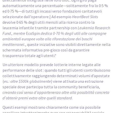
automaticamente una percentuale—solitamente fra lo 0·5 %
ed 0·75 %—di tutti gli incassi verso fondazioni caritatevoli
selezionate dall’operatore.| Ad esempio
HeartBeat Slots
devolve 0·65 % degli utili mensili alla ricerca contro la
leucemia infantile tramite partnership con
Leukemia Research
Fund
.
, mentre
EcoSpin
dedica 0·70 % degli utili alle campagne
ambientali europee volte alla riforestazione dei boschi
mediterranei.
, queste iniziative sono visibili direttamente nella
schermata informativa pre‑gioco così da garantire
trasparenza totale agli utenti.*
Un ulteriore modello prevede lotterie interne legate alle
performance delle slot : quando tutti gli utenti contribuiscono
collettivamente raggiungendo determinati volumi d’apostate
(
es.: oltre $500k globalmente
) viene attivata una estrazione
speciale dove partecipa tutta la community beneficiaria,
creando così senso d’appartenenza oltre alla possibilità concreta
d’obtenir premi extra oltre quelli standard.
Questi esempi mostrano chiaramente come sia possibile
conciliare intrattenimento puro con responsabilità sociale
,