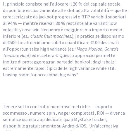
Il principio consiste nell’allocare il 20 % del capitale totale
disponibile esclusivamente alle slot ad alta volatilità — quelle
caratterizzate da jackpot progressivi o RTP variabili superiori
al 94 % — mentre riserva l 80 % restante alle varianti low
volatility dove win frequency è maggiore ma importo medio
inferiore (
es.: classic fruit machines
.). In pratica se disponiamo
di €500 totali decidiamo subito quantificare €100 destinati
all’opportunistica high variance (
es.: Mega Moolah
,
Gonzo’s
Treasure Hunt
) ed eccetera €. Questo approccio permette
inoltre ​di proteggere gran partedel bankroll dagli sbalzi
estremamente rapidi tipici delle high variance while still
leaving room for occasional big wins.*
H3‑5B – Strumenti gratuiti per
tracciare le proprie giocate
Tenere sotto controllo numerose metriche — importo
scommesso , numero spin , wager completati , ROI — diventa
semplice usando app dedicate quali MyStakeTracker,
disponibile gratuitamente su Android/iOS,. Un’alternativa