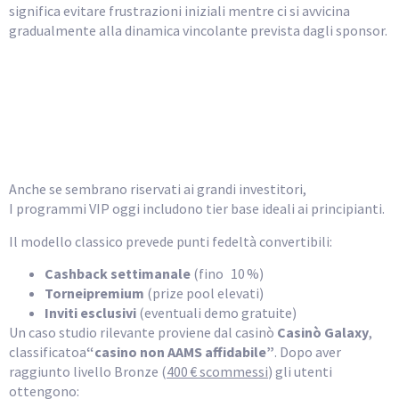
significa evitare frustrazioni iniziali mentre ci si avvicina
gradualmente alla dinamica vincolante prevista dagli sponsor.
Sezione 2 – “Programmi
VIP E Community
Rewards”
Anche se sembrano riservati ai grandi investitori,
I programmi VIP oggi includono tier base ideali ai principianti.
Il modello classico prevede punti fedeltà convertibili:
Cashback settimanale
(fino 10 %)
Torneipremium
(prize pool elevati)
Inviti esclusivi
(eventuali demo gratuite)
Un caso studio rilevante proviene dal casinò
Casinò Galaxy
,
classificatoa
“casino non AAMS affidabile”
. Dopo aver
raggiunto livello Bronze (
400 € scommessi
) gli utenti
ottengono: