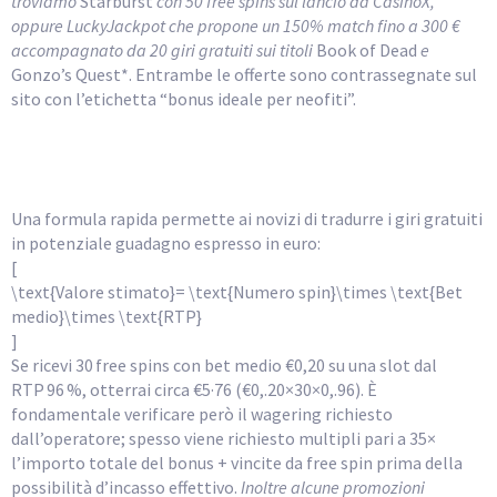
troviamo
Starburst
con 50 free spins sul lancio da CasinoX,
oppure LuckyJackpot che propone un 150% match fino a 300 €
accompagnato da 20 giri gratuiti sui titoli
Book of Dead
e
Gonzo’s Quest*. Entrambe le offerte sono contrassegnate sul
sito con l’etichetta “bonus ideale per neofiti”.
H3‑1A – Calcolare il valore reale del
bonus
Una formula rapida permette ai novizi di tradurre i giri gratuiti
in potenziale guadagno espresso in euro:
[
\text{Valore stimato}= \text{Numero spin}\times \text{Bet
medio}\times \text{RTP}
]
Se ricevi 30 free spins con bet medio €0,20 su una slot dal
RTP 96 %, otterrai circa €5·76 (€0,.20×30×0,.96). È
fondamentale verificare però il wagering richiesto
dall’operatore; spesso viene richiesto multipli pari a 35×
l’importo totale del bonus + vincite da free spin prima della
possibilità d’incasso effettivo.
Inoltre alcune promozioni