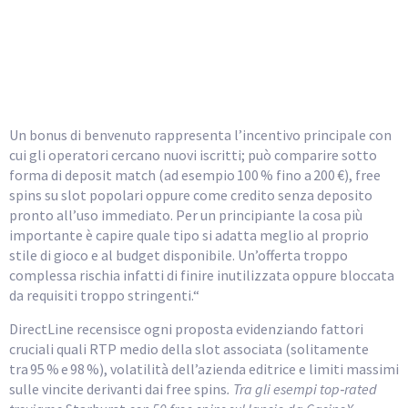
Sezione 1 – “I Bonus di
Benvenuto che Cambiano
le Regole del Gioco”
Un bonus di benvenuto rappresenta l’incentivo principale con
cui gli operatori cercano nuovi iscritti; può comparire sotto
forma di deposit match (ad esempio 100 % fino a 200 €), free
spins su slot popolari oppure come credito senza deposito
pronto all’uso immediato. Per un principiante la cosa più
importante è capire quale tipo si adatta meglio al proprio
stile di gioco e al budget disponibile. Un’offerta troppo
complessa rischia infatti di finire inutilizzata oppure bloccata
da requisiti troppo stringenti.“
DirectLine recensisce ogni proposta evidenziando fattori
cruciali quali RTP medio della slot associata (solitamente
tra 95 % e 98 %), volatilità dell’azienda editrice e limiti massimi
sulle vincite derivanti dai free spins
. Tra gli esempi top‑rated