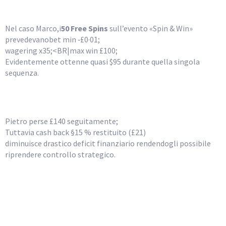
La Vincita Flash Grazie Ai Free Spins
Nel caso Marco,i
50 Free Spins
sull’evento «Spin & Win»
prevedevanobet min ‑£0·01;
wagering x35;<BR|max win £100;
Evidentemente ottenne quasi $95 durante quella singola
sequenza.
Come Il Cashback Ha Salvado Una Sessione
Perdente
Pietro perse £140 seguitamente;
Tuttavia cash back §15 % restituito (£21)
diminuisce drastico deficit finanziario rendendogli possibile
riprendere controllo strategico.​
Sezione 4 – “Slot Con
Meccaniche Benefiche
Alla Community”