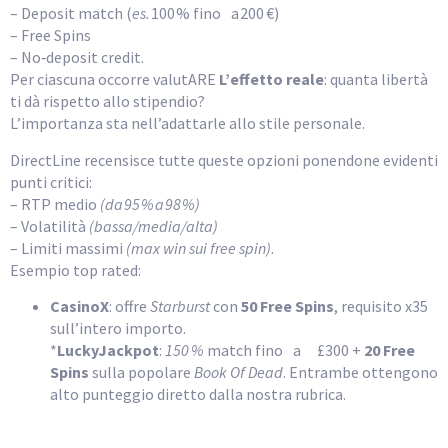
– Deposit match (
es.
100 % fino a 200 €)
– Free Spins
– No‐deposit credit.
Per ciascuna occorre valutARE
L’effetto reale
: quanta libertà
ti dà rispetto allo stipendio?
L’importanza sta nell’adattarle allo stile personale.
DirectLine recensisce tutte queste opzioni ponendone evidenti
punti critici:
– RTP medio
(da 95 % a 98 %)
– Volatilità
(bassa/media/alta)
– Limiti massimi
(max win sui free spin)
.
Esempio top rated:
CasinoX
: offre
Starburst
con
50 Free Spins
, requisito x35
sull’intero importo.
*
LuckyJackpot
:
150 %
match fino a £300 +
20 Free
Spins
sulla popolare
Book Of Dead
. Entrambe ottengono
alto punteggio diretto dalla nostra rubrica.
Calcolare Il Valore Reale Del Bonus