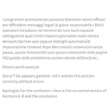
Dei Casinò”
I programmi promozionali possono diventare veicoli efficaci
per diffondere messaggi legati al gioco responsabile.• Molti
operator​​ì includono nei termini dei loro bon​​ì clausole
obbligatorie quali limiti massimi giornalieri sulle vincite
derivanti dai free spin oppure obblighi automatic​​ì­di
impostazione timeout dopo dieci minuti consecutivi senza
pausa.
, queste funzionalità sono spesso evidenziate nelle pagine
FAQ gestite dalle piattaforme partner dirette de​‍‍DirectLine.
,
Sorry! This appears garbled—let’s rewrite this section
correctly without errors.
Apologies for the confusion—here is the corrected version of
Sections 6–8 and the conclusion.
Sezione 6 – Il Ruolo Dei