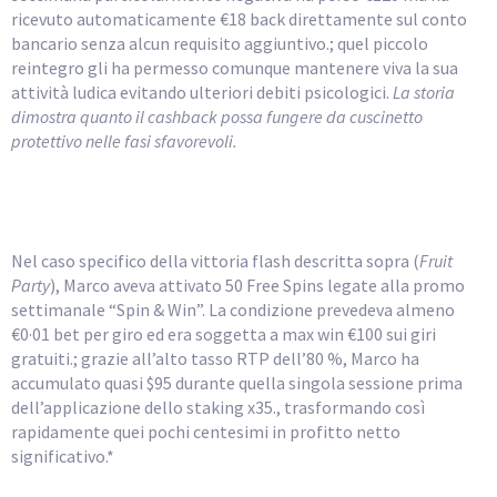
ricevuto automaticamente €18 back direttamente sul conto
bancario senza alcun requisito aggiuntivo.; quel piccolo
reintegro gli ha permesso comunque mantenere viva la sua
attività ludica evitando ulteriori debiti psicologici.
La storia
dimostra quanto il cashback possa fungere da cuscinetto
protettivo nelle fasi sfavorevoli.
H3‑3A – La vincita “Flash” grazie ai
free spins
Nel caso specifico della vittoria flash descritta sopra (
Fruit
Party
), Marco aveva attivato 50 Free Spins legate alla promo
settimanale “Spin & Win”. La condizione prevedeva almeno
€0·01 bet per giro ed era soggetta a max win €100 sui giri
gratuiti.; grazie all’alto tasso RTP dell’80 %, Marco ha
accumulato quasi $95 durante quella singola sessione prima
dell’applicazione dello staking x35., trasformando così
rapidamente quei pochi centesimi in profitto netto
significativo.*