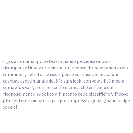
Sezione 1 – La
psicologia della fedeltà
nei casinò online
Motivazione intrinseca ed estrinseca
I giocatori rimangono fedeli quando percepiscono sia
ricompense finanziarie sia un forte senso di appartenenza alla
community del sito. Le ricompense estrinseche includono
cashback settimanale del 5 % sui giochi con volatilità media
come
Starburst
, mentre quelle intrinseche derivano dal
riconoscimento pubblico all’interno delle classifiche VIP dove
gli utenti con più win su jackpot progressivi guadagnano badge
speciali.
Il “bias del sunk cost” e le sue
implicazioni VIP