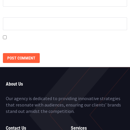
WEBSITE
SAVE MY NAME, EMAIL, AND WEBSITE IN THIS BROWSER FOR THE NEXT
TIME I COMMENT.
About Us
Our agency is dedicated to providing innovative strategies
that resonate with audiences, ensuring our clients’ brands
stand out amidst the competition.
Contact Us
Services