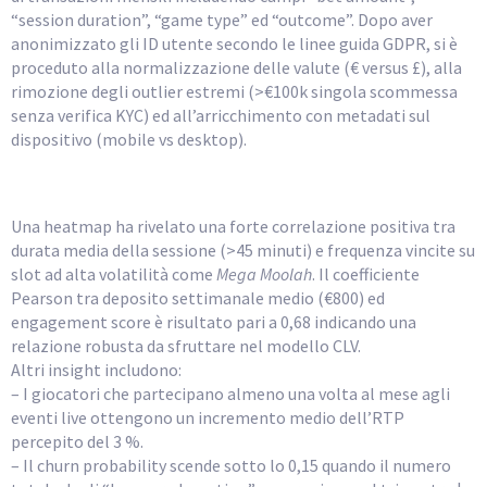
“session duration”, “game type” ed “outcome”. Dopo aver
anonimizzato gli ID utente secondo le linee guida GDPR, si è
proceduto alla normalizzazione delle valute (€ versus £), alla
rimozione degli outlier estremi (>€100k singola scommessa
senza verifica KYC) ed all’arricchimento con metadati sul
dispositivo (mobile vs desktop).
Analisi esplorativa e insight chiave
Una heatmap ha rivelato una forte correlazione positiva tra
durata media della sessione (>45 minuti) e frequenza vincite su
slot ad alta volatilità come
Mega Moolah
. Il coefficiente
Pearson tra deposito settimanale medio (€800) ed
engagement score è risultato pari a 0,68 indicando una
relazione robusta da sfruttare nel modello CLV.
Altri insight includono:
– I giocatori che partecipano almeno una volta al mese agli
eventi live ottengono un incremento medio dell’RTP
percepito del 3 %.
– Il churn probability scende sotto lo 0,15 quando il numero