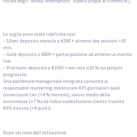
totale de​gli “bonus redemption” supera cinque al trimestre.|
Implementazione del nuovo tier
system
Le soglie sono state ridefinite così:
– Silver: deposito mensile ≥ €300 + almeno due sessioni >30
min.
– Gold: deposito ≥ €800 + partecipazione ad almeno un evento
live.
– Platinum: deposito ≥ €1500 + win rate ≥20 % sui jackpot
progressivi.
Una dashboard manageriale integrata consente ai
responsabili marketing monitorare KPI giornalieri quali
conversione tier (+4 % mensile), valore medio delle
scommesse (+7 %) ed indice soddisfazione cliente tramite
NPS interno (+9 punti).
Risultati quantitativi post‑lancio
Dopo sei mesi dall’attivazione: