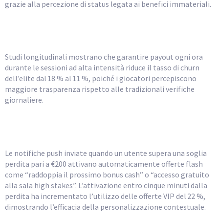
grazie alla percezione di status legata ai benefici immateriali.
Frequenza di payout e percezione di
equità
Studi longitudinali mostrano che garantire payout ogni ora
durante le sessioni ad alta intensità riduce il tasso di churn
dell’elite dal 18 % al 11 %, poiché i giocatori percepiscono
maggiore trasparenza rispetto alle tradizionali verifiche
giornaliere.
Personalizzazione in tempo reale
grazie ai “trigger event”
Le notifiche push inviate quando un utente supera una soglia
perdita pari a €200 attivano automaticamente offerte flash
come “raddoppia il prossimo bonus cash” o “accesso gratuito
alla sala high stakes”. L’attivazione entro cinque minuti dalla
perdita ha incrementato l’utilizzo delle offerte VIP del 22 %,
dimostrando l’efficacia della personalizzazione contestuale.