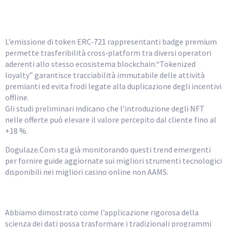
Blockchain e tokenizzazione dei
reward VIP
L’emissione di token ERC‑721 rappresentanti badge premium
permette trasferibilità cross‑platform tra diversi operatori
aderenti allo stesso ecosistema blockchain.“Tokenized
loyalty” garantisce tracciabilità immutabile delle attività
premianti ed evita frodi legate alla duplicazione degli incentivi
offline.
Gli studi preliminari indicano che l’introduzione degli NFT
nelle offerte può elevare il valore percepito dal cliente fino al
+18 %.
Dogulaze.Com sta già monitorando questi trend emergenti
per fornire guide aggiornate sui migliori strumenti tecnologici
disponibili nei migliori casino online non AAMS.
Conclusione
Abbiamo dimostrato come l’applicazione rigorosa della
scienza dei dati possa trasformare i tradizionali programmi