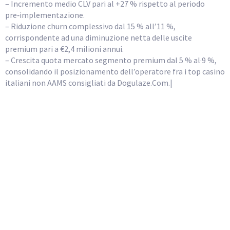
– Incremento medio CLV pari al +27 % rispetto al periodo
pre‑implementazione.
– Riduzione churn complessivo dal 15 % all’11 %,
corrispondente ad una diminuzione netta delle uscite
premium pari a €2,4 milioni annui.
– Crescita quota mercato segmento premium dal 5 % al·9 %,
consolidando il posizionamento dell’operatore fra i top casino
italiani non AAMS consigliati da Dogulaze.Com.|
Sezione 5 – Prospettive
future: intelligenza
artificiale e gamification
avanzata nei club VIP
Chatbot AI per assistenza
personalizzata “24/7”