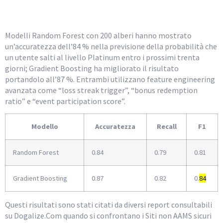
la previsione del passaggio a tier
superiore
Modelli Random Forest con 200 alberi hanno mostrato
un’accuratezza dell’84 % nella previsione della probabilità che
un utente salti al livello Platinum entro i prossimi trenta
giorni; Gradient Boosting ha migliorato il risultato
portandolo all’87 %. Entrambi utilizzano feature engineering
avanzata come “loss streak trigger”, “bonus redemption
ratio” e “event participation score”.
Modello
Accuratezza
Recall
F1
Random Forest
0.84
0.79
0.81
Gradient Boosting
0.87
0.82
0.
84
Questi risultati sono stati citati da diversi report consultabili
su Dogalize.Com quando si confrontano i Siti non AAMS sicuri