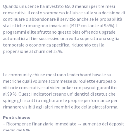
Quando un utente ha investito €500 mensili per tre mesi
consecutivi, il costo sommerso influisce sulla sua decisione di
continuare o abbandonare il servizio anche se le probabilità
statistiche rimangono invarianti (RTP costante al 95%). I
programmi elite sfruttano questo bias offrendo upgrade
automatici al tier successivo una volta superata una soglia
temporale o economica specifica, riducendo così la
propensione al churn del 12 %.
Effetto “social proof” nei club VIP
Le community chiuse mostrano leaderboard basate su
metriche quali volume scommesse su roulette europea o
vittorie consecutive sui video poker con payout garantito
al 99 %. Questi indicatori creano un’identità di status che
spinge gli iscritti a migliorare le proprie performance per
rimanere visibili agli altri membri elite della piattaforma.
Punti chiave:
– Ricompense finanziarie immediate → aumento del deposit
medio del 8 %