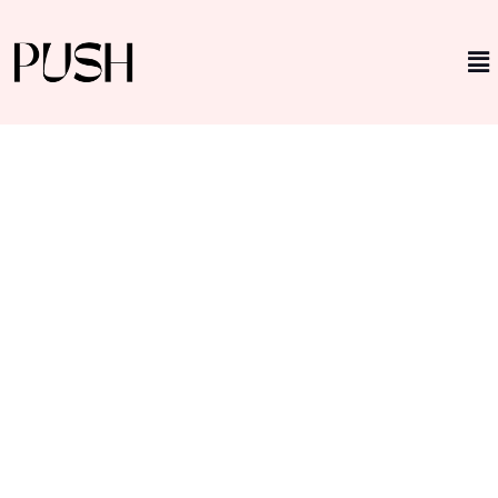
VIP‑Science – Come
l’analisi dei dati
trasforma la fedeltà
nei casinò online in
vantaggi concreti per
giocatori esperti e
neofiti che cercano un