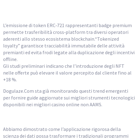
Blockchain e tokenizzazione dei
reward VIP
L’emissione di token ERC‑721 rappresentanti badge premium
permette trasferibilità cross‑platform tra diversi operatori
aderenti allo stesso ecosistema blockchain.“Tokenized
loyalty” garantisce tracciabilità immutabile delle attività
premianti ed evita frodi legate alla duplicazione degli incentivi
offline.
Gli studi preliminari indicano che l’introduzione degli NFT
nelle offerte può elevare il valore percepito dal cliente fino al
+18 %.
Dogulaze.Com sta già monitorando questi trend emergenti
per fornire guide aggiornate sui migliori strumenti tecnologici
disponibili nei migliori casino online non AAMS.
Conclusione
Abbiamo dimostrato come l’applicazione rigorosa della
scienza dei dati possa trasformare i tradizionali programmi