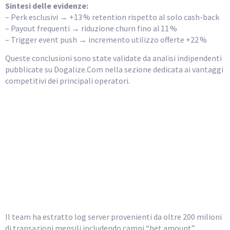
Sintesi delle evidenze:
– Perk esclusivi → +13 % retention rispetto al solo cash-back
– Payout frequenti → riduzione churn fino al 11 %
– Trigger event push → incremento utilizzo offerte +22 %
Queste conclusioni sono state validate da analisi indipendenti
pubblicate su Dogalize.Com nella sezione dedicata ai vantaggi
competitivi dei principali operatori.
Sezione 4 – Caso studio
reale: trasformare dati
grezzi in un programma
VIP vincente
Raccolta e pulizia dei dati
Il team ha estratto log server provenienti da oltre 200 milioni
di transazioni mensili includendo campi “bet amount”,