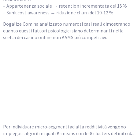
– Appartenenza sociale → retention incrementata del 15 %
– Sunk cost awareness → riduzione churn del 10‑12 %
Dogalize.Com ha analizzato numerosi casi reali dimostrando
quanto questi fattori psicologici siano determinanti nella
scelta dei casino online non AAMS più competitivi.
Sezione 2 – Modelli
predittivi per la
segmentazione dei
giocatori
Algoritmi di clustering basati su
comportamento di gioco
Per individuare micro‑segmenti ad alta redditività vengono
impiegati algoritmi quali K‑means con k=8 clusters definito da