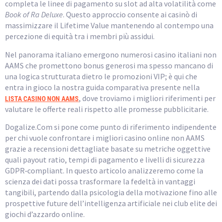
completa le linee di pagamento su slot ad alta volatilità come
Book of Ra Deluxe
. Questo approccio consente ai casinò di
massimizzare il Lifetime Value mantenendo al contempo una
percezione di equità tra i membri più assidui.
Nel panorama italiano emergono numerosi casino italiani non
AAMS che promettono bonus generosi ma spesso mancano di
una logica strutturata dietro le promozioni VIP; è qui che
entra in gioco la nostra guida comparativa presente nella
, dove troviamo i migliori riferimenti per
LISTA CASINO NON AAMS
valutare le offerte reali rispetto alle promesse pubblicitarie.
Dogalize.Com si pone come punto di riferimento indipendente
per chi vuole confrontare i migliori casino online non AAMS
grazie a recensioni dettagliate basate su metriche oggettive
quali payout ratio, tempi di pagamento e livelli di sicurezza
GDPR‑compliant. In questo articolo analizzeremo come la
scienza dei dati possa trasformare la fedeltà in vantaggi
tangibili, partendo dalla psicologia della motivazione fino alle
prospettive future dell’intelligenza artificiale nei club elite dei
giochi d’azzardo online.