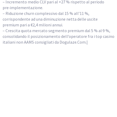
– Incremento medio CLV pari al +27 % rispetto al periodo
pre‑implementazione.
– Riduzione churn complessivo dal 15 % all’11 %,
corrispondente ad una diminuzione netta delle uscite
premium pari a €2,4 milioni annui.
– Crescita quota mercato segmento premium dal 5 % al·9 %,
consolidando il posizionamento dell’operatore fra i top casino
italiani non AAMS consigliati da Dogulaze.Com.|
Sezione 5 – Prospettive
future: intelligenza
artificiale e gamification
avanzata nei club VIP
Chatbot AI per assistenza
personalizzata “24/7”