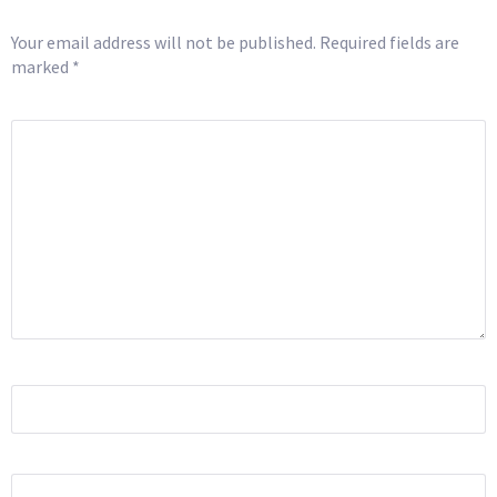
Your email address will not be published.
Required fields are
marked
*
COMMENT
*
NAME
*
EMAIL
*