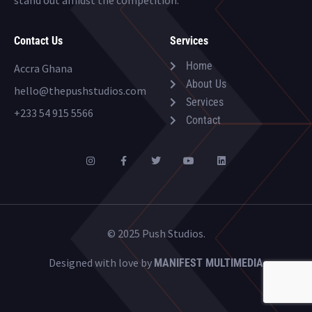
stand out amidst the competition.
Contact Us
Services
Home
Accra Ghana
About Us
hello@thepushstudios.com
Services
+233 54 915 5566
Contact
© 2025 Push Studios.
Designed with love by
MANIFEST MULTIMEDIA