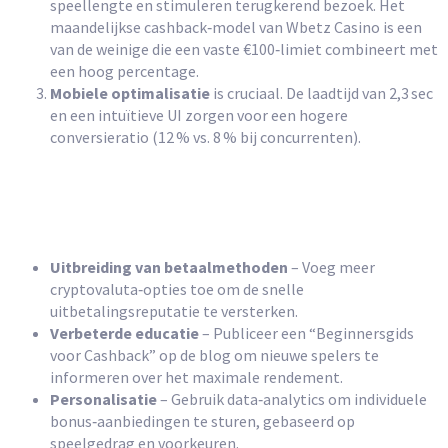
speellengte en stimuleren terugkerend bezoek. Het
maandelijkse cashback‑model van Wbetz Casino is een
van de weinige die een vaste €100‑limiet combineert met
een hoog percentage.
Mobiele optimalisatie
is cruciaal. De laadtijd van 2,3 sec
en een intuïtieve UI zorgen voor een hogere
conversieratio (12 % vs. 8 % bij concurrenten).
Strategische
aanbevelingen
Uitbreiding van betaalmethoden
– Voeg meer
cryptovaluta‑opties toe om de snelle
uitbetalingsreputatie te versterken.
Verbeterde educatie
– Publiceer een “Beginnersgids
voor Cashback” op de blog om nieuwe spelers te
informeren over het maximale rendement.
Personalisatie
– Gebruik data‑analytics om individuele
bonus‑aanbiedingen te sturen, gebaseerd op
speelgedrag en voorkeuren.