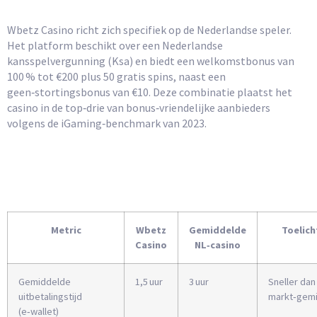
Positionering van Wbetz Casino
Wbetz Casino richt zich specifiek op de Nederlandse speler.
Het platform beschikt over een Nederlandse
kansspelvergunning (Ksa) en biedt een welkomstbonus van
100 % tot €200 plus 50 gratis spins, naast een
geen‑stortingsbonus van €10. Deze combinatie plaatst het
casino in de top‑drie van bonus‑vriendelijke aanbieders
volgens de iGaming‑benchmark van 2023.
Kern‑metrics en
prestaties
Metric
Wbetz
Gemiddelde
Toelich
Casino
NL‑casino
Gemiddelde
1,5 uur
3 uur
Sneller dan
uitbetalingstijd
markt‑gem
(e‑wallet)