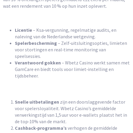
wat een rendement van 10 % op hun inzet oplevert.
Risico‑ en compliance‑analyse
Licentie
– Ksa‑vergunning, regelmatige audits, en
naleving van de Nederlandse wetgeving.
Spelerbescherming
– Zelf‑uitsluitingsopties, limieten
voor stortingen en real‑time monitoring van
speelsessies.
Verantwoord gokken
– Wbetz Casino werkt samen met
GamCare en biedt tools voor limiet‑instelling en
tijdsbeheer.
Expert‑inzichten
Snelle uitbetalingen
zijn een doorslaggevende factor
voor spelersloyaliteit. Wbetz Casino’s gemiddelde
verwerkingstijd van 1,5 uur voor e‑wallets plaatst het in
de top‑10% van de markt.
Cashback‑programma’s
verhogen de gemiddelde