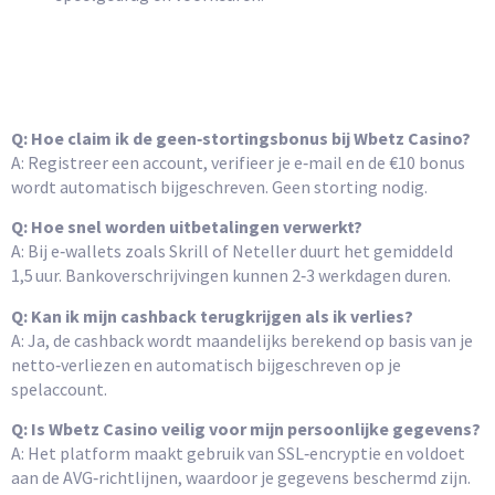
Veelgestelde vragen
(FAQ)
Q: Hoe claim ik de geen‑stortingsbonus bij Wbetz Casino?
A: Registreer een account, verifieer je e‑mail en de €10 bonus
wordt automatisch bijgeschreven. Geen storting nodig.
Q: Hoe snel worden uitbetalingen verwerkt?
A: Bij e‑wallets zoals Skrill of Neteller duurt het gemiddeld
1,5 uur. Bankoverschrijvingen kunnen 2‑3 werkdagen duren.
Q: Kan ik mijn cashback terugkrijgen als ik verlies?
A: Ja, de cashback wordt maandelijks berekend op basis van je
netto‑verliezen en automatisch bijgeschreven op je
spelaccount.
Q: Is Wbetz Casino veilig voor mijn persoonlijke gegevens?
A: Het platform maakt gebruik van SSL‑encryptie en voldoet
aan de AVG‑richtlijnen, waardoor je gegevens beschermd zijn.