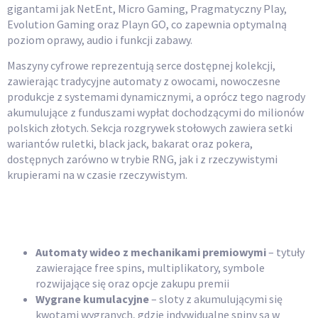
gigantami jak NetEnt, Micro Gaming, Pragmatyczny Play,
Evolution Gaming oraz Playn GO, co zapewnia optymalną
poziom oprawy, audio i funkcji zabawy.
Maszyny cyfrowe reprezentują serce dostępnej kolekcji,
zawierając tradycyjne automaty z owocami, nowoczesne
produkcje z systemami dynamicznymi, a oprócz tego nagrody
akumulujące z funduszami wypłat dochodzącymi do milionów
polskich złotych. Sekcja rozgrywek stołowych zawiera setki
wariantów ruletki, black jack, bakarat oraz pokera,
dostępnych zarówno w trybie RNG, jak i z rzeczywistymi
krupierami na w czasie rzeczywistym.
Czołowe kategorie w naszym
platformie
Automaty wideo z mechanikami premiowymi
– tytuły
zawierające free spins, multiplikatory, symbole
rozwijające się oraz opcje zakupu premii
Wygrane kumulacyjne
– sloty z akumulującymi się
kwotami wygranych, gdzie indywidualne spiny są w