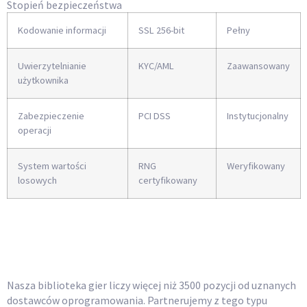
Stopień bezpieczeństwa
Kodowanie informacji
SSL 256-bit
Pełny
Uwierzytelnianie
KYC/AML
Zaawansowany
użytkownika
Zabezpieczenie
PCI DSS
Instytucjonalny
operacji
System wartości
RNG
Weryfikowany
losowych
certyfikowany
Biblioteka tytułów
dostępnych w platformie
Nasza biblioteka gier liczy więcej niż 3500 pozycji od uznanych
dostawców oprogramowania. Partnerujemy z tego typu