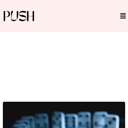
WildRobin Casino –
Osobista Furtka do
Ekskluzywnych
Rozrywek
Hazardowych