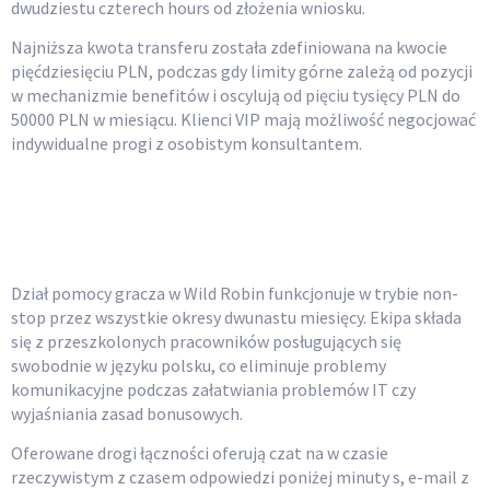
dwudziestu czterech hours od złożenia wniosku.
Najniższa kwota transferu została zdefiniowana na kwocie
pięćdziesięciu PLN, podczas gdy limity górne zależą od pozycji
w mechanizmie benefitów i oscylują od pięciu tysięcy PLN do
50000 PLN w miesiącu. Klienci VIP mają możliwość negocjować
indywidualne progi z osobistym konsultantem.
Serwis użytkownika dla
klientów
Dział pomocy gracza w Wild Robin funkcjonuje w trybie non-
stop przez wszystkie okresy dwunastu miesięcy. Ekipa składa
się z przeszkolonych pracowników posługujących się
swobodnie w języku polsku, co eliminuje problemy
komunikacyjne podczas załatwiania problemów IT czy
wyjaśniania zasad bonusowych.
Oferowane drogi łączności oferują czat na w czasie
rzeczywistym z czasem odpowiedzi poniżej minuty s, e-mail z