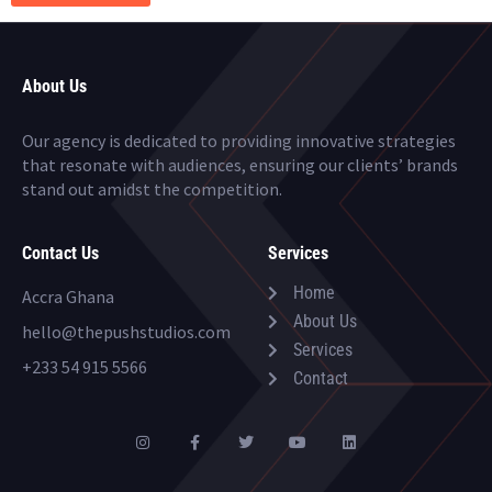
About Us
Our agency is dedicated to providing innovative strategies
that resonate with audiences, ensuring our clients’ brands
stand out amidst the competition.
Contact Us
Services
Home
Accra Ghana
About Us
hello@thepushstudios.com
Services
+233 54 915 5566
Contact