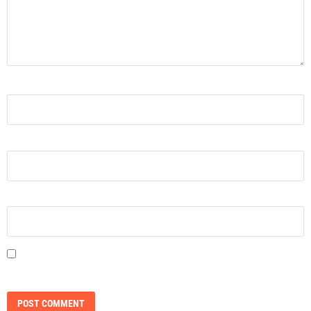
NAME
*
EMAIL
*
WEBSITE
SAVE MY NAME, EMAIL, AND WEBSITE IN THIS BROWSER FOR THE NEXT
TIME I COMMENT.