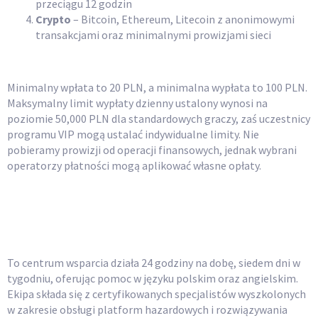
przeciągu 12 godzin
Crypto
– Bitcoin, Ethereum, Litecoin z anonimowymi
transakcjami oraz minimalnymi prowizjami sieci
Limity i czasy realizacji
Minimalny wpłata to 20 PLN, a minimalna wypłata to 100 PLN.
Maksymalny limit wypłaty dzienny ustalony wynosi na
poziomie 50,000 PLN dla standardowych graczy, zaś uczestnicy
programu VIP mogą ustalać indywidualne limity. Nie
pobieramy prowizji od operacji finansowych, jednak wybrani
operatorzy płatności mogą aplikować własne opłaty.
Profesjonalna pomoc
gracza
To centrum wsparcia działa 24 godziny na dobę, siedem dni w
tygodniu, oferując pomoc w języku polskim oraz angielskim.
Ekipa składa się z certyfikowanych specjalistów wyszkolonych
w zakresie obsługi platform hazardowych i rozwiązywania